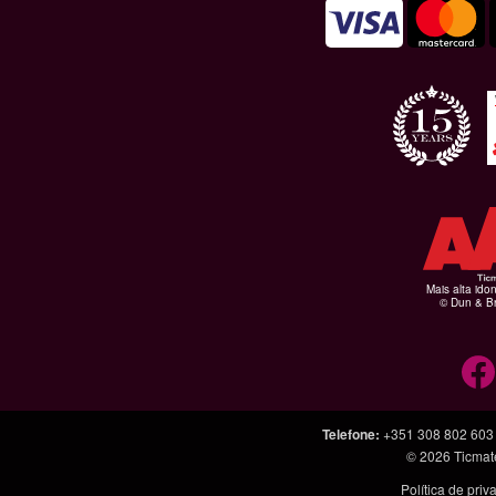
Mais alta ido
© Dun & Br
Telefone
:
+351 308 802 603
© 2026
Ticmat
Política de pri