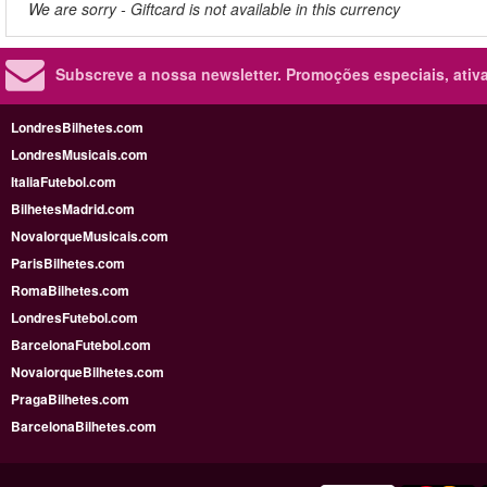
We are sorry - Giftcard is not available in this currency
Subscreve a nossa newsletter.
Promoções especiais, ativa
LondresBilhetes.com
LondresMusicais.com
ItaliaFutebol.com
BilhetesMadrid.com
NovaIorqueMusicais.com
ParisBilhetes.com
RomaBilhetes.com
LondresFutebol.com
BarcelonaFutebol.com
NovaiorqueBilhetes.com
PragaBilhetes.com
BarcelonaBilhetes.com