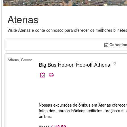
Atenas
Visite Atenas e conte connosco para oferecer os melhores bilhetes
Cancelam
Athens, Greece
Big Bus Hop-on Hop-off Athens
Nossas excursões de ônibus em Atenas oferecem 
fotos dos marcos icônicos, edifícios, praças e sí
ônibus.
€ 18,50
desde