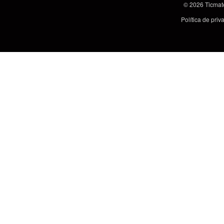
© 2026
Ticmat
Política de pri