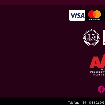
Mais alta ido
© Dun & Br
Telefone
:
+351 308 802 603