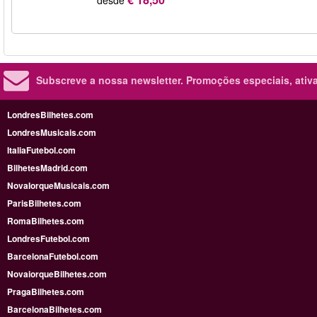
Subscreve a nossa newsletter.
Promoções especiais, ativa
LondresBilhetes.com
LondresMusicais.com
ItaliaFutebol.com
BilhetesMadrid.com
NovaIorqueMusicais.com
ParisBilhetes.com
RomaBilhetes.com
LondresFutebol.com
BarcelonaFutebol.com
NovaiorqueBilhetes.com
PragaBilhetes.com
BarcelonaBilhetes.com