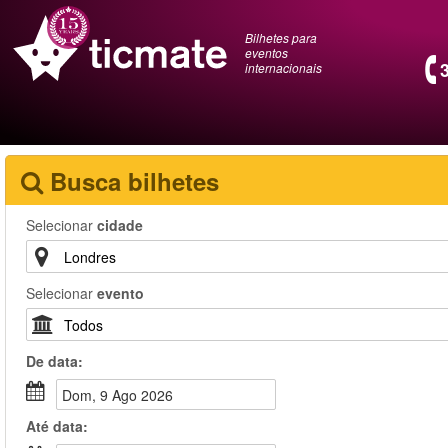
Bilhetes para
eventos
internacionais
Busca bilhetes
Selecionar
cidade
Selecionar
evento
De
data
:
Dom, 9 Ago 2026
Até
data
: