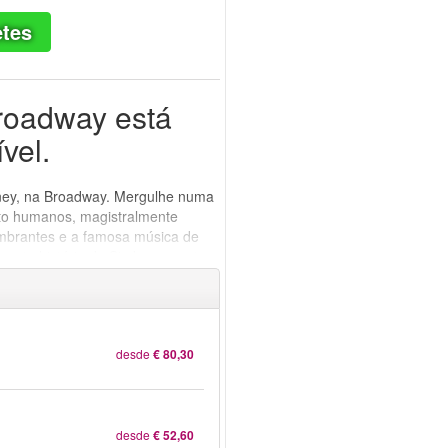
etes
roadway está
vel.
sney, na Broadway. Mergulhe numa
rito humanos, magistralmente
umbrantes e a famosa música de
ente história de Simba por entre
 êxito garantido para toda a
desde
€ 80,30
desde
€ 52,60