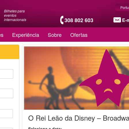
Port
Bilhetes para
eventos
308 802 603
E-m
internacionais
es
Experiência
Sobre
Ofertas
O Rei Leão da Disney – Broadw
Seleciona a data: