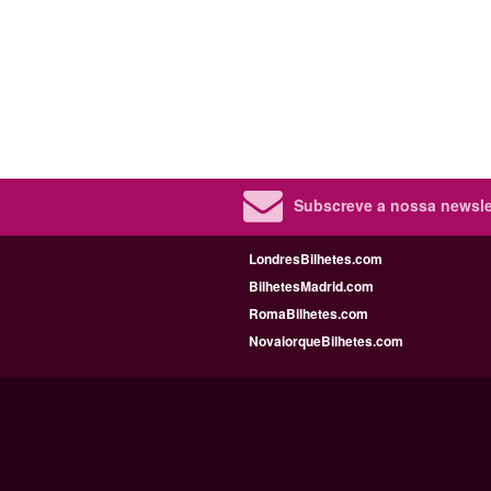
Subscreve a nossa newslet
LondresBilhetes.com
BilhetesMadrid.com
RomaBilhetes.com
NovaiorqueBilhetes.com