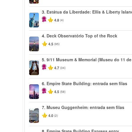
3.
Estátua da Liberdade: Ellis & Liberty Islan
4.8
(4)
4.
Deck Observatório Top of the Rock
4.5
(95)
5.
9/11 Museum & Memorial (Museu do 11 de
4.7
(34)
6.
Empire State Building: entrada sem filas
4.5
(58)
7.
Museu Guggenheim: entrada sem filas
4.0
(2)
8.
Empire State Building Express entry