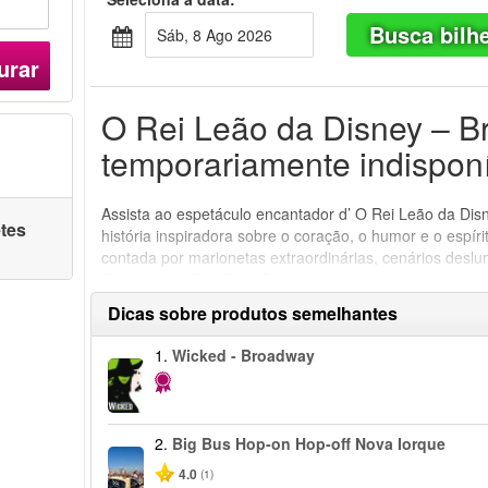
Busca bilh
Sáb, 8 Ago 2026
urar
O Rei Leão da Disney – B
temporariamente indisponí
Assista ao espetáculo encantador d’ O Rei Leão da Di
etes
história inspiradora sobre o coração, o humor e o espí
contada por marionetas extraordinárias, cenários desl
Elton John e Tim Rice. Descubra ou redescubra a comov
as cores vibrantes e os sons das Terras do Reino. É um
Dicas sobre produtos semelhantes
família!
1.
Wicked - Broadway
2.
Big Bus Hop-on Hop-off Nova Iorque
4.0
(1)