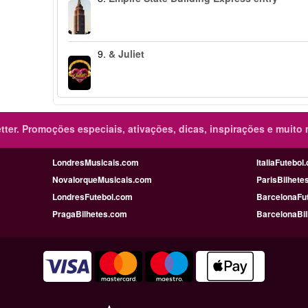
9.
& Juliet
ter.
Promoções especiais, ativações, dicas, inspirações e muito 
LondresMusicais.com
ItaliaFutebol
NovaIorqueMusicais.com
ParisBilhete
LondresFutebol.com
BarcelonaFu
PragaBilhetes.com
BarcelonaBi