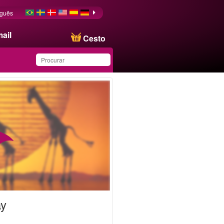
uguês
ail
Cesto
Produto salvo na lista de
favoritos
ay