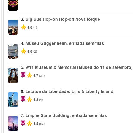
3.
Big Bus Hop-on Hop-off Nova Iorque
4.0
(1)
4.
Museu Guggenheim: entrada sem filas
4.0
(2)
5.
9/11 Museum & Memorial (Museu do 11 de setembro)
4.7
(34)
6.
Estátua da Liberdade: Ellis & Liberty Island
4.8
(4)
7.
Empire State Building: entrada sem filas
4.5
(58)