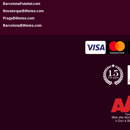
BarcelonaFutebol.com
NovaiorqueBilhetes.com
PragaBilhetes.com
BarcelonaBilhetes.com
Mais alta ido
© Dun & Br