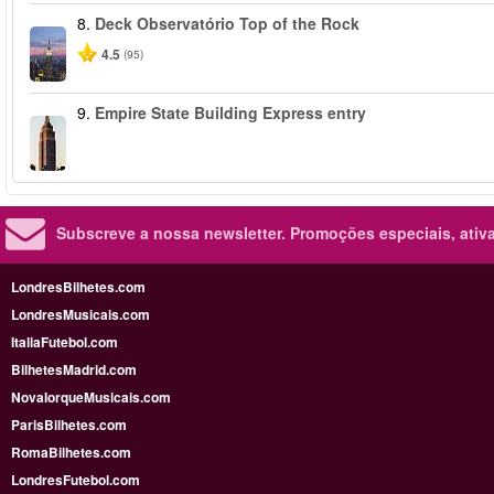
8.
Deck Observatório Top of the Rock
4.5
(95)
9.
Empire State Building Express entry
Subscreve a nossa newsletter.
Promoções especiais, ativa
LondresBilhetes.com
LondresMusicais.com
ItaliaFutebol.com
BilhetesMadrid.com
NovaIorqueMusicais.com
ParisBilhetes.com
RomaBilhetes.com
LondresFutebol.com