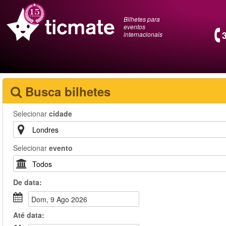
Bilhetes para
eventos
internacionais
Busca bilhetes
Selecionar
cidade
Selecionar
evento
De
data
:
Dom, 9 Ago 2026
Até
data
: