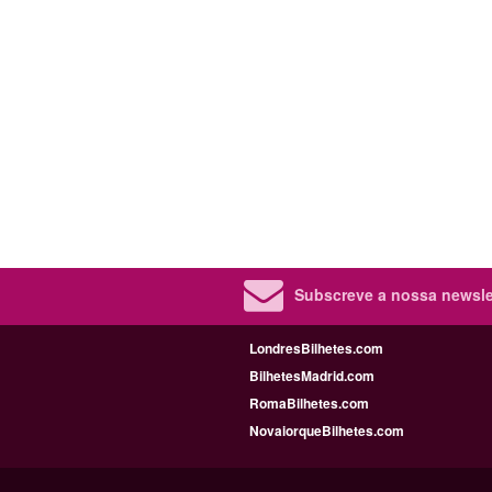
Subscreve a nossa newslet
LondresBilhetes.com
BilhetesMadrid.com
RomaBilhetes.com
NovaiorqueBilhetes.com