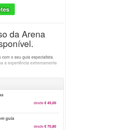
etes
iso da Arena
sponível.
s com o seu guia especialista.
rna a experiência extremamente
as
desde
€ 45,00
om guia
desde
€ 70,80