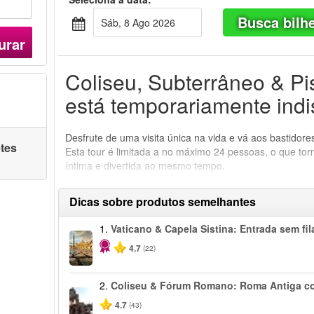
Busca bilh
Sáb, 8 Ago 2026
urar
Coliseu, Subterrâneo & P
está temporariamente indi
Desfrute de uma visita única na vida e vá aos bastidore
etes
Esta tour é limitada a no máximo 24 pessoas, o que to
íntima e divertida ao mesmo tempo.
Dicas sobre produtos semelhantes
1.
Vaticano & Capela Sistina: Entrada sem fil
4.7
(22)
2.
Coliseu & Fórum Romano: Roma Antiga c
4.7
(43)