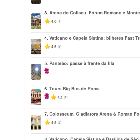
3.
Arena do Coliseu, Fórum Romano e Monte
4.0
(1)
4.
Vaticano e Capela Sistina: bilhetes Fast T
4.6
(5)
5.
Panteão: passe à frente da fila
6.
Tours Big Bus de Roma
4.1
(7)
7.
Colosseum, Gladiators Arena & Roman F
4.5
(2)
8.
Vaticano, Capela Sistina e Basílica de São