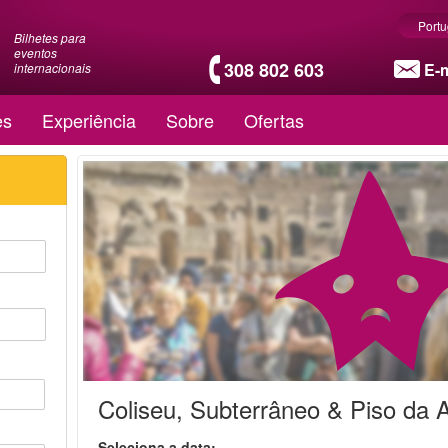
Port
Bilhetes para
eventos
308 802 603
E-m
internacionais
es
Experiência
Sobre
Ofertas
Coliseu, Subterrâneo & Piso da 
Seleciona a data: