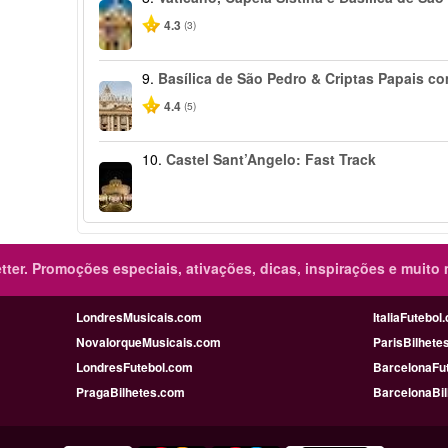
4.3
(3)
9.
Basílica de São Pedro & Criptas Papais c
4.4
(5)
10.
Castel Sant’Angelo: Fast Track
ter.
Promoções especiais, ativações, dicas, inspirações e muito 
LondresMusicais.com
ItaliaFutebol
NovaIorqueMusicais.com
ParisBilhete
LondresFutebol.com
BarcelonaFu
PragaBilhetes.com
BarcelonaBi