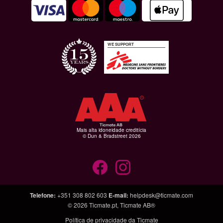
WE SUPPORT
Mais alta idoneidade creditícia
© Dun & Bradstreet 2026
Telefone
:
+351 308 802 603
E-mail
:
helpdesk@ticmate.com
© 2026
Ticmate.pt
,
Ticmate AB®
Política de privacidade da Ticmate