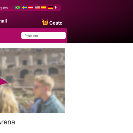
uguês
ail
Cesto
Produto salvo na lista de
favoritos
Arena