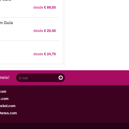
desde
€ 89,00
om Guia
desde
€ 20,40
desde
€ 24,70
mais!
.com
s.com
tebol.com
lhetes.com