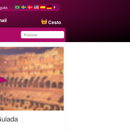
uguês
ail
Cesto
Produto salvo na lista de
favoritos
Guiada