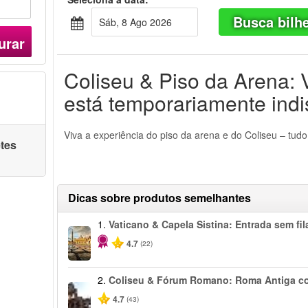
Busca bilh
Sáb, 8 Ago 2026
urar
Coliseu & Piso da Arena: 
está temporariamente indi
Viva a experiência do piso da arena e do Coliseu – tudo 
etes
Dicas sobre produtos semelhantes
1.
Vaticano & Capela Sistina: Entrada sem fil
4.7
(22)
2.
Coliseu & Fórum Romano: Roma Antiga c
4.7
(43)