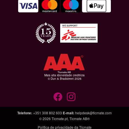
WE SUPPORT
Mais alta idoneidade creditícia
© Dun & Bradstreet 2026
Telefone
:
+351 308 802 603
E-mail
:
helpdesk@ticmate.com
© 2026
Ticmate.pt
,
Ticmate AB®
Política de privacidade da Ticmate