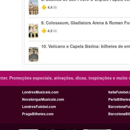
4.4
(5)
9.
Colosseum, Gladiators Arena & Roman F
4.5
(2)
10.
Vaticano e Capela Sistina: bilhetes de en
ter.
Promoções especiais, ativações, dicas, inspirações e muito 
LondresMusicais.com
ItaliaFutebol
NovaIorqueMusicais.com
ParisBilhete
LondresFutebol.com
BarcelonaFu
PragaBilhetes.com
BarcelonaBi