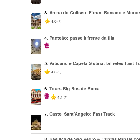
3.
Arena do Coliseu, Fórum Romano e Monte
4.0
(1)
4.
Panteão: passe à frente da fila
5.
Vaticano e Capela Sistina: bilhetes Fast T
4.6
(5)
6.
Tours Big Bus de Roma
4.1
(7)
7.
Castel Sant’Angelo: Fast Track
8.
Basílica de São Pedro & Criptas Papais c