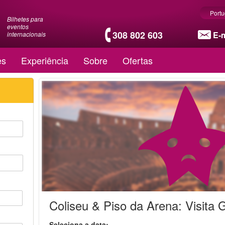
Port
Bilhetes para
eventos
308 802 603
E-m
internacionais
es
Experiência
Sobre
Ofertas
Coliseu & Piso da Arena: Visita 
Seleciona a data: