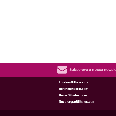
Subscreve a nossa newslet
LondresBilhetes.com
BilhetesMadrid.com
RomaBilhetes.com
NovaiorqueBilhetes.com