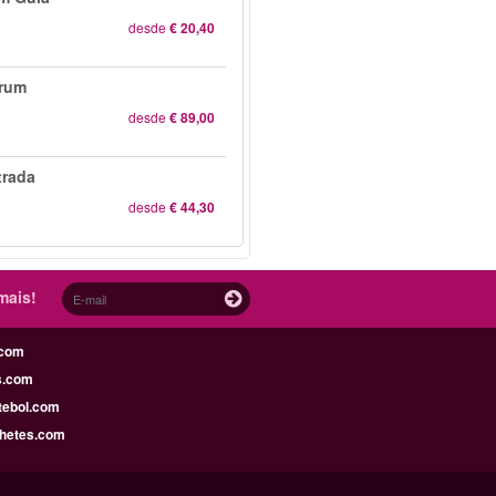
desde
€ 20,40
orum
desde
€ 89,00
trada
desde
€ 44,30
mais!
.com
s.com
tebol.com
lhetes.com