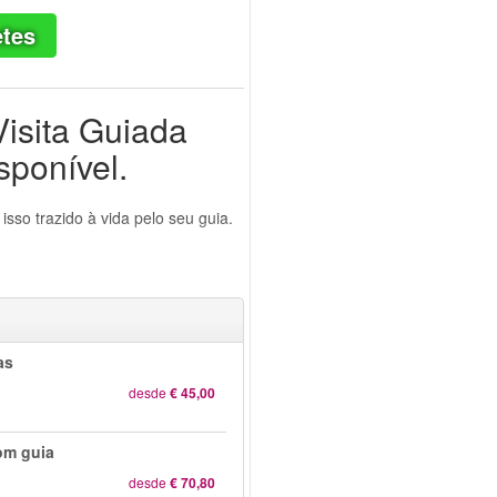
etes
Visita Guiada
sponível.
isso trazido à vida pelo seu guia.
as
desde
€ 45,00
om guia
desde
€ 70,80