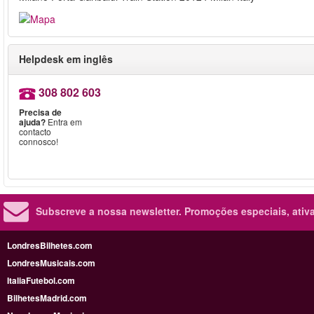
Helpdesk em inglês
308 802 603
Precisa de
ajuda?
Entra em
contacto
connosco!
Subscreve a nossa newsletter.
Promoções especiais, ativa
LondresBilhetes.com
LondresMusicais.com
ItaliaFutebol.com
BilhetesMadrid.com