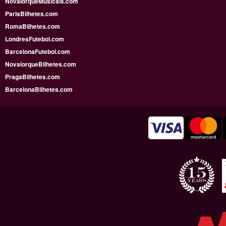
NovaIorqueMusicais.com
ParisBilhetes.com
RomaBilhetes.com
LondresFutebol.com
BarcelonaFutebol.com
NovaiorqueBilhetes.com
PragaBilhetes.com
BarcelonaBilhetes.com