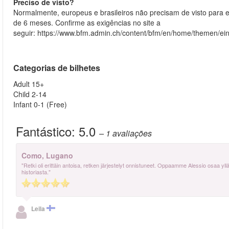
Preciso de visto?
Normalmente, europeus e brasileiros não precisam de visto para
de 6 meses. Confirme as exigências no site a
seguir: https://www.bfm.admin.ch/content/bfm/en/home/themen/einr
Categorias de bilhetes
Adult 15+
Child 2-14
Infant 0-1 (Free)
Fantástico:
5.0
– 1
avaliações
Como, Lugano
"Retki oli erittäin antoisa, retken järjestelyt onnistuneet. Oppaamme Alessio osaa ylläp
historiasta."
Leila