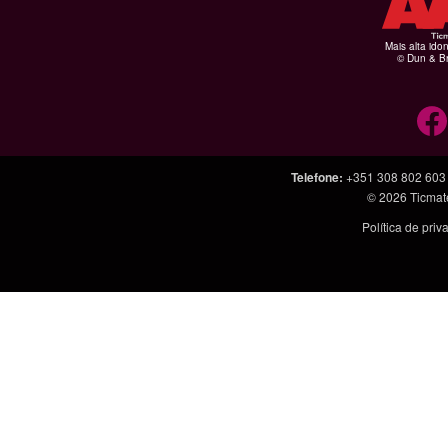
Mais alta ido
© Dun & Br
Telefone
:
+351 308 802 603
© 2026
Ticmat
Política de pri