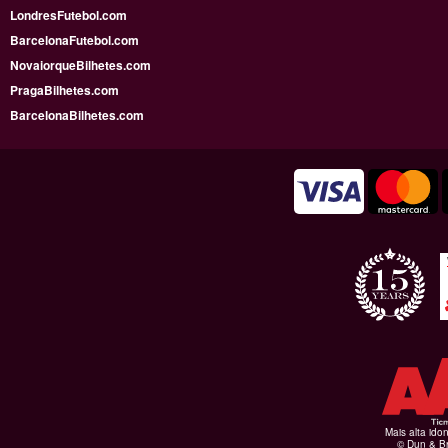
LondresFutebol.com
BarcelonaFutebol.com
NovaiorqueBilhetes.com
PragaBilhetes.com
BarcelonaBilhetes.com
Mais alta ido
© Dun & Br