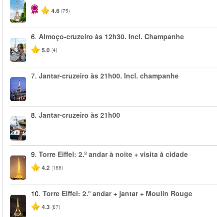
4.6
(75)
6.
Almoço-cruzeiro às 12h30. Incl. Champanhe
5.0
(4)
7.
Jantar-cruzeiro às 21h00. Incl. champanhe
8.
Jantar-cruzeiro às 21h00
9.
Torre Eiffel: 2.º andar à noite + visita à cidade
4.2
(188)
10.
Torre Eiffel: 2.º andar + jantar + Moulin Rouge
4.3
(87)