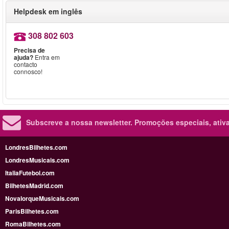
Helpdesk em inglês
308 802 603
Precisa de
ajuda?
Entra em
contacto
connosco!
Subscreve a nossa newsletter.
Promoções especiais, ativa
LondresBilhetes.com
LondresMusicais.com
ItaliaFutebol.com
BilhetesMadrid.com
NovaIorqueMusicais.com
ParisBilhetes.com
RomaBilhetes.com