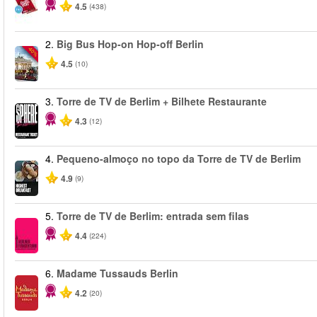
4.5
(438)
2.
Big Bus Hop-on Hop-off Berlin
-40%
4.5
(10)
3.
Torre de TV de Berlim + Bilhete Restaurante
4.3
(12)
4.
Pequeno-almoço no topo da Torre de TV de Berlim
4.9
(9)
5.
Torre de TV de Berlim: entrada sem filas
4.4
(224)
6.
Madame Tussauds Berlin
4.2
(20)