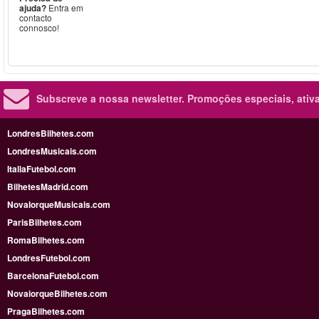
ajuda?
Entra em
contacto
connosco!
Subscreve a nossa newsletter.
Promoções especiais, ativa
LondresBilhetes.com
LondresMusicais.com
ItaliaFutebol.com
BilhetesMadrid.com
NovaIorqueMusicais.com
ParisBilhetes.com
RomaBilhetes.com
LondresFutebol.com
BarcelonaFutebol.com
NovaiorqueBilhetes.com
PragaBilhetes.com