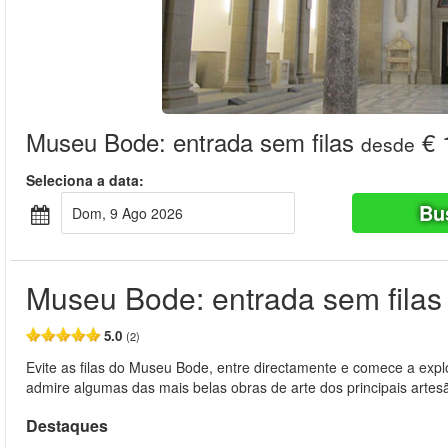
Museu Bode: entrada sem filas
€ 
desde
Seleciona a data:
Bu
Dom, 9 Ago 2026
Museu Bode: entrada sem filas
5.0
(2)
Evite as filas do Museu Bode, entre directamente e comece a expl
admire algumas das mais belas obras de arte dos principais artesã
Destaques