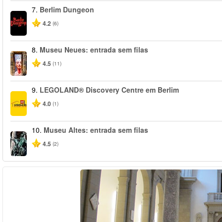
7.
Berlim Dungeon
4.2
(6)
8.
Museu Neues: entrada sem filas
4.5
(11)
9.
LEGOLAND® Discovery Centre em Berlim
4.0
(1)
10.
Museu Altes: entrada sem filas
4.5
(2)