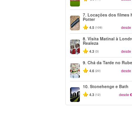
7.
Locações dos filmes 
Potter
4.5
desde
(109)
8.
Visita Matinal à Lond
Realeza
4.3
desde
(3)
9.
Chá da Tarde no Rub
4.6
desde
(20)
10.
Stonehenge e Bath
4.3
desde
€
(12)