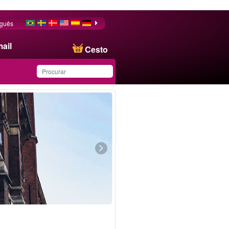
uguês
ail
Cesto
Produto salvo na lista de
favoritos