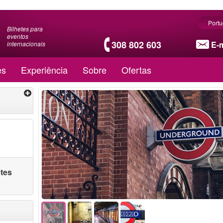
Port
Bilhetes para
eventos
308 802 603
E-m
internacionais
es
Experiência
Sobre
Ofertas
etes