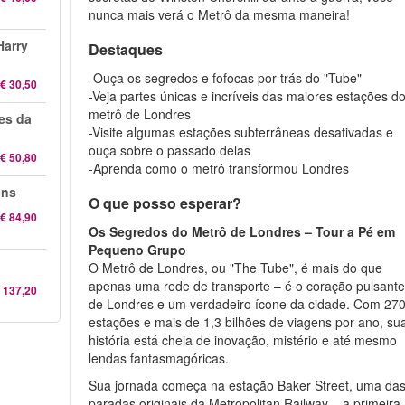
nunca mais verá o Metrô da mesma maneira!
Harry
Destaques
-Ouça os segredos e fofocas por trás do "Tube"
€ 30,50
-Veja partes únicas e incríveis das maiores estações d
metrô de Londres
res da
-Visite algumas estações subterrâneas desativadas e
ouça sobre o passado delas
€ 50,80
-Aprenda como o metrô transformou Londres
ens
O que posso esperar?
€ 84,90
Os Segredos do Metrô de Londres – Tour a Pé em
Pequeno Grupo
O Metrô de Londres, ou "The Tube", é mais do que
apenas uma rede de transporte – é o coração pulsant
 137,20
de Londres e um verdadeiro ícone da cidade. Com 27
estações e mais de 1,3 bilhões de viagens por ano, su
história está cheia de inovação, mistério e até mesmo
lendas fantasmagóricas.
Sua jornada começa na estação Baker Street, uma da
paradas originais da Metropolitan Railway – a primeira