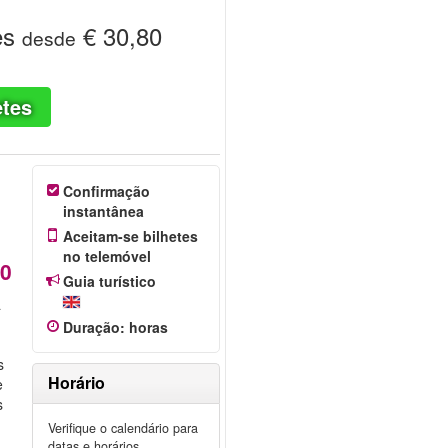
es
€ 30,80
desde
etes
Confirmação
instantânea
Aceitam-se bilhetes
no telemóvel
80
Guia turístico
a
Duração
:
horas
s
Horário
e
s
Verifique o calendário para
datas e horários