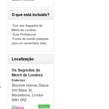
O que está incluído?
o
-Tour dos Segredos do
Metrô de Londres
-Guia Profissional
-Fones de ouvido pessoais
para um comentário claro
Localização
Os Segredos do
Metrô de Londres
e
Endereço
0
Sherlock Holmes Statue
a
200 Baker St,
Marylebone, London
NW1 5RZ
s
Mapa