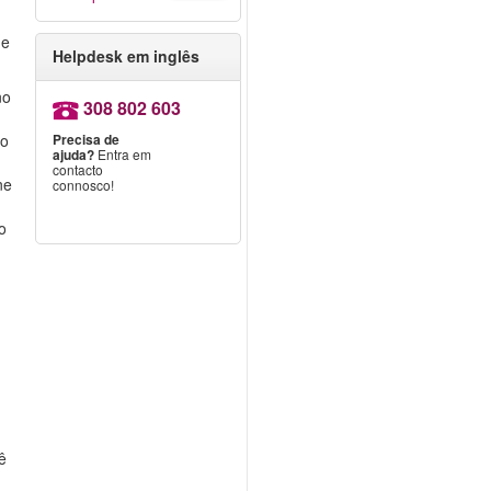
de
Helpdesk em inglês
no
308 802 603
 o
Precisa de
ajuda?
Entra em
contacto
ne
connosco!
o
e
ê