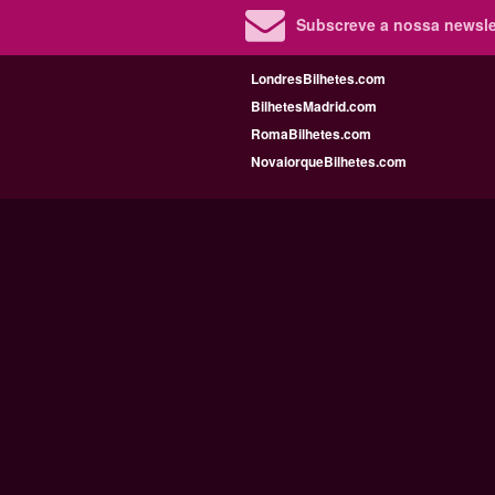
Subscreve a nossa newslet
LondresBilhetes.com
BilhetesMadrid.com
RomaBilhetes.com
NovaiorqueBilhetes.com