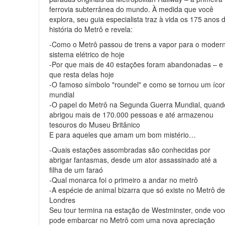
ferrovia subterrânea do mundo. À medida que você
explora, seu guia especialista traz à vida os 175 anos 
história do Metrô e revela:
-Como o Metrô passou de trens a vapor para o moder
sistema elétrico de hoje
-Por que mais de 40 estações foram abandonadas – e
que resta delas hoje
-O famoso símbolo "roundel" e como se tornou um íco
mundial
-O papel do Metrô na Segunda Guerra Mundial, quand
abrigou mais de 170.000 pessoas e até armazenou
tesouros do Museu Britânico
E para aqueles que amam um bom mistério…
-Quais estações assombradas são conhecidas por
abrigar fantasmas, desde um ator assassinado até a
filha de um faraó
-Qual monarca foi o primeiro a andar no metrô
-A espécie de animal bizarra que só existe no Metrô d
Londres
Seu tour termina na estação de Westminster, onde voc
pode embarcar no Metrô com uma nova apreciação