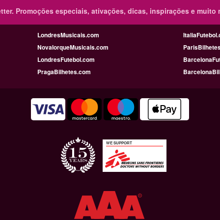
ter.
Promoções especiais, ativações, dicas, inspirações e muito 
LondresMusicais.com
ItaliaFutebol
NovaIorqueMusicais.com
ParisBilhete
LondresFutebol.com
BarcelonaFu
PragaBilhetes.com
BarcelonaBi
WE SUPPORT