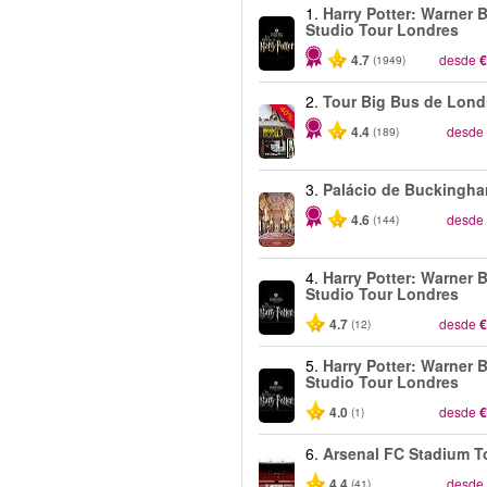
1.
Harry Potter: Warner B
Studio Tour Londres
4.7
desde
€
(1949)
2.
Tour Big Bus de Lond
-40%
4.4
desde
(189)
3.
Palácio de Buckingh
4.6
desde
(144)
4.
Harry Potter: Warner B
Studio Tour Londres
4.7
desde
€
(12)
5.
Harry Potter: Warner B
Studio Tour Londres
4.0
desde
€
(1)
6.
Arsenal FC Stadium T
4.4
desde
(41)