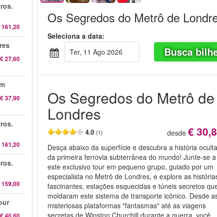
ros.
Os Segredos do Metrô de Londr
 161,20
Seleciona a data:
res
Busca bilh
Ter, 11 Ago 2026
€ 27,60
am
Os Segredos do Metrô de
€ 37,90
Londres
ros.
€ 30,
4.0
desde
(1)
 161,20
Desça abaixo da superfície e descubra a história ocult
da primeira ferrovia subterrânea do mundo! Junte-se a
ros.
este exclusivo tour em pequeno grupo, guiado por um
especialista no Metrô de Londres, e explore as história
 159,00
fascinantes, estações esquecidas e túneis secretos qu
moldaram este sistema de transporte icônico. Desde a
our
misteriosas plataformas "fantasmas" até as viagens
secretas de Winston Churchill durante a guerra, você
€ 40,60