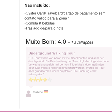
Não incluído:
-Oyster Card/Travelcard/cartão de pagamento sem
contato válido para a Zona 1
-Comida & bebidas
-Traslado de/para o hotel
Muito Bom:
4.0
– 1
avaliações
Underground Walking Tour
"Die Tour wurde von Aaron mit viel Sachkenntnis und sehr nett
durchgeführt. Die Beschreibung der Tour birgt allerdings eine hohe
Verwechslungsgefahr mit der von TfL exklusiv durchgeführten
Tour. Das müsste klarer kommuniziert werden. Würde die Tour
aber grundsätzlich weiter empfehlen. Die Buchung verlief
reibungslos."
Sabine