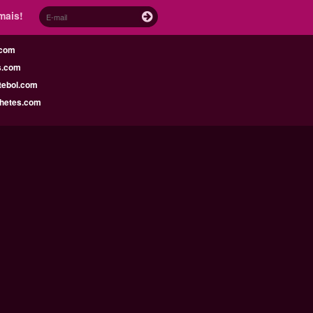
mais!
.com
s.com
tebol.com
lhetes.com