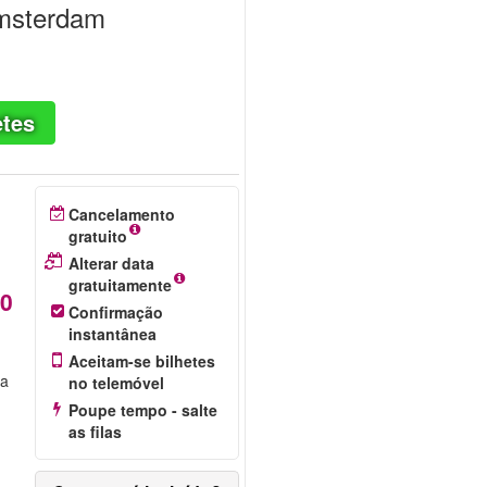
Amsterdam
etes
Cancelamento
gratuito
Alterar data
gratuitamente
50
Confirmação
instantânea
Aceitam-se bilhetes
da
no telemóvel
Poupe tempo - salte
as filas