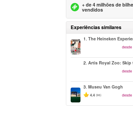
+ de 4 milhões de bilh
vendidos
Experiências similares
1.
The Heineken Experi
desde
2.
Artis Royal Zoo: Skip 
desde
3.
Museu Van Gogh
4.4
desde
(96)