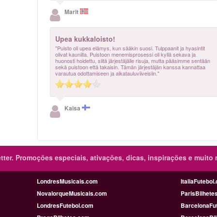
Marit
Upea kukkaloisto!
"Puisto oli upea elämys, kun sääkin suosi. Tulppaanit ja hyasintit
olivat kauniita. Puistoon menemisprosessi oli kyllä sekava ja
huonosti hoidettu, siitä järjestäjälle risuja, mutta pääsimme sentään
sekä puistoon että takaisin. Tämän järjestäjän kanssa kannattaa
varautua odottamiseen ja aikatauluviiveisiin."
Kaisa
ter.
Promoções especiais, ativações, dicas, inspirações e muito 
LondresMusicais.com
ItaliaFutebol
NovaIorqueMusicais.com
ParisBilhete
LondresFutebol.com
BarcelonaFu