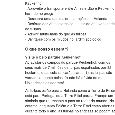
Kaukenhof
- Aproveite o transporte entre Amesterdão e Keukenhof
incluído no preço
- Descubra uma das maiores atrações da Holanda
- Desfrute dos 32 hectares com mais de 800 variedade
de tulipas
- Admire muito mais do que as tulipas
- Divirta-se com os miúdos no jardim zoológico
O que posso esperar?
Visite o belo parque Keukenhof
Ao avistar os campos do parque Keukenhof, com os
seus mais de 7 milhões de tulipas espalhados por 32
hectares, duas coisas ficarão claras: 1) as tulipas são
verdadeiramente belas; 2) não há dúvida de que os
Holandeses as adoram!
As tulipas estão para a Holanda como a Torre de Belé
está para Portugal ou a Torre Eiffel para a França: um
símbolo que representa o país ao redor do mundo. No
entanto, enquanto Belém e a Torre Eiffel estão abertas
durante todo o ano, as tulipas holandesas só podem s