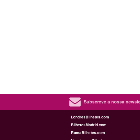
Subscreve a nossa newslet
LondresBilhetes.com
BilhetesMadrid.com
RomaBilhetes.com