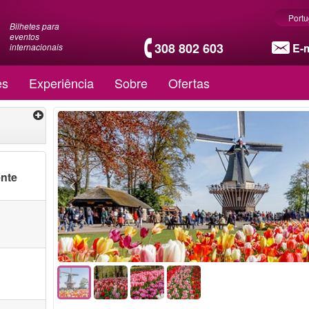
Port
Bilhetes para
eventos
308 802 603
E-m
internacionais
es
Experiência
Sobre
Ofertas
ente
o