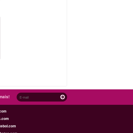
mais!
.com
s.com
tebol.com