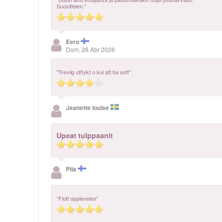
Suosittelen."
Eero
Dom, 26 Abr 2026
"Trevlig utflykt o kul att ha sett"
Jeanette louise
Upeat tulppaanit
Piia
"Flott opplevelse"