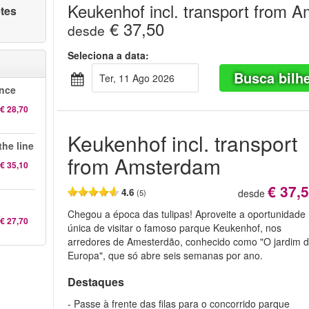
Keukenhof incl. transport from 
etes
€ 37,50
desde
Seleciona a data:
Busca bilh
Ter, 11 Ago 2026
ence
€ 28,70
Keukenhof incl. transport
the line
from Amsterdam
€ 35,10
€ 37,
4.6
desde
(5)
Chegou a época das tulipas! Aproveite a oportunidade
€ 27,70
única de visitar o famoso parque Keukenhof, nos
arredores de Amesterdão, conhecido como "O jardim 
Europa", que só abre seis semanas por ano.
Destaques
- Passe à frente das filas para o concorrido parque