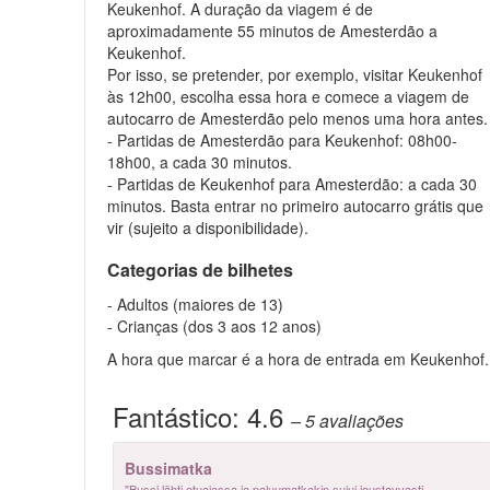
Keukenhof. A duração da viagem é de
aproximadamente 55 minutos de Amesterdão a
Keukenhof.
Por isso, se pretender, por exemplo, visitar Keukenhof
às 12h00, escolha essa hora e comece a viagem de
autocarro de Amesterdão pelo menos uma hora antes.
- Partidas de Amesterdão para Keukenhof: 08h00-
18h00, a cada 30 minutos.
- Partidas de Keukenhof para Amesterdão: a cada 30
minutos. Basta entrar no primeiro autocarro grátis que
vir (sujeito a disponibilidade).
Categorias de bilhetes
- Adultos (maiores de 13)
- Crianças (dos 3 aos 12 anos)
A hora que marcar é a hora de entrada em Keukenhof.
Fantástico:
4.6
– 5
avaliações
Bussimatka
"Bussi lähti etuajassa ja paluumatkakin sujui joustavvasti.