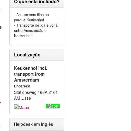
O que está incluído?
,
- Acesso sem filas ao
parque Keukenhof
- Transporte de ida e volta
s
entre Amesterdão e
Keukenhof
Localização
Keukenhof incl.
transport from
Amsterdam
Endereço
Stationsweg 166A 2161
AM Lisse
m
Mapa
Helpdesk em inglês
er