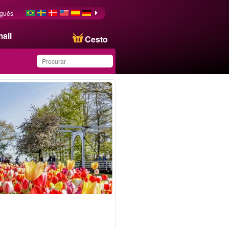
uguês
ail
Cesto
Produto salvo na lista de
favoritos