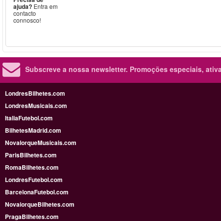
ajuda?
Entra em
contacto
connosco!
Subscreve a nossa newsletter.
Promoções especiais, ativa
LondresBilhetes.com
LondresMusicais.com
ItaliaFutebol.com
BilhetesMadrid.com
NovaIorqueMusicais.com
ParisBilhetes.com
RomaBilhetes.com
LondresFutebol.com
BarcelonaFutebol.com
NovaiorqueBilhetes.com
PragaBilhetes.com