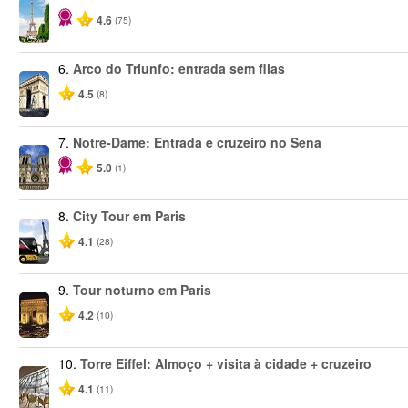
4.6
(75)
6.
Arco do Triunfo: entrada sem filas
4.5
(8)
7.
Notre-Dame: Entrada e cruzeiro no Sena
5.0
(1)
8.
City Tour em Paris
4.1
(28)
9.
Tour noturno em Paris
4.2
(10)
10.
Torre Eiffel: Almoço + visita à cidade + cruzeiro
4.1
(11)