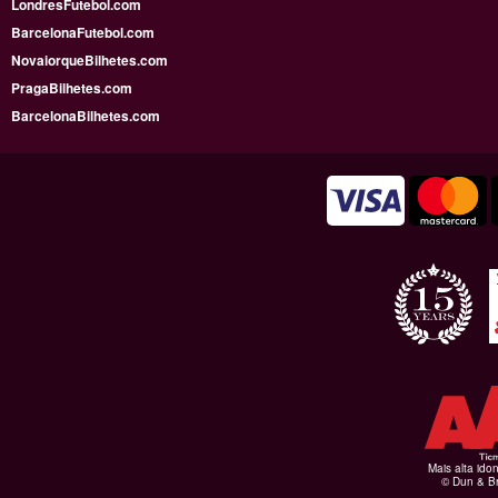
LondresFutebol.com
BarcelonaFutebol.com
NovaiorqueBilhetes.com
PragaBilhetes.com
BarcelonaBilhetes.com
Mais alta ido
© Dun & Br