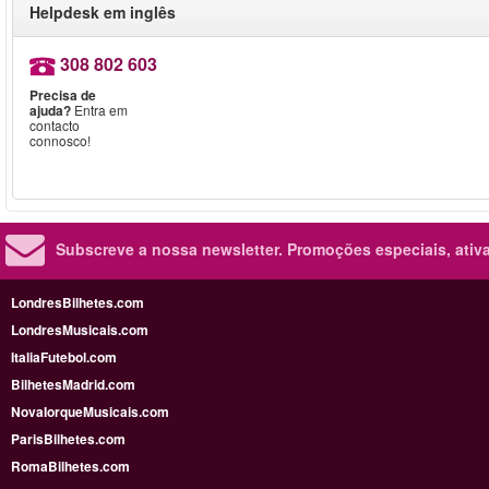
Helpdesk em inglês
308 802 603
Precisa de
ajuda?
Entra em
contacto
connosco!
Subscreve a nossa newsletter.
Promoções especiais, ativa
LondresBilhetes.com
LondresMusicais.com
ItaliaFutebol.com
BilhetesMadrid.com
NovaIorqueMusicais.com
ParisBilhetes.com
RomaBilhetes.com