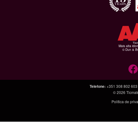
Mais alta ido
© Dun & Br
Telefone
:
+351 308 802 603
© 2026
Ticmat
Política de pri