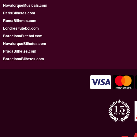
NovaIorqueMusicais.com
ParisBilhetes.com
RomaBilhetes.com
LondresFutebol.com
BarcelonaFutebol.com
NovaiorqueBilhetes.com
PragaBilhetes.com
BarcelonaBilhetes.com