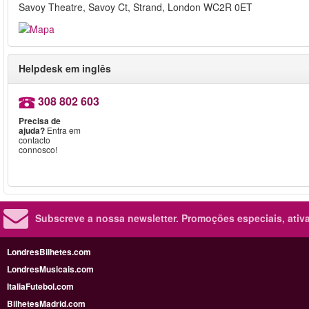
Savoy Theatre, Savoy Ct, Strand, London WC2R 0ET
Helpdesk em inglês
308 802 603
Precisa de
ajuda?
Entra em
contacto
connosco!
Subscreve a nossa newsletter.
Promoções especiais, ativa
LondresBilhetes.com
LondresMusicais.com
ItaliaFutebol.com
BilhetesMadrid.com