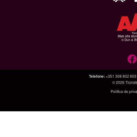
Mais alta ido
© Dun & Br
Telefone
:
+351 308 802 603
© 2026
Ticmat
Política de pri