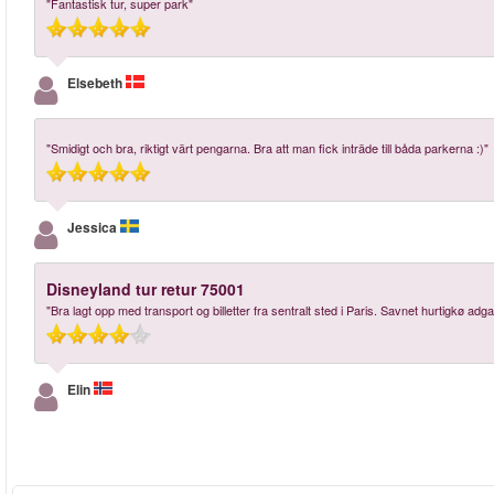
"Fantastisk tur, super park"
Elsebeth
"Smidigt och bra, riktigt värt pengarna. Bra att man fick inträde till båda parkerna :)"
Jessica
Disneyland tur retur 75001
"Bra lagt opp med transport og billetter fra sentralt sted i Paris. Savnet hurtigkø adg
Elin