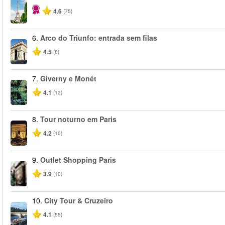
4.6
(75)
6.
Arco do Triunfo: entrada sem filas
4.5
(8)
7.
Giverny e Monét
4.1
(12)
8.
Tour noturno em Paris
4.2
(10)
9.
Outlet Shopping Paris
3.9
(10)
10.
City Tour & Cruzeiro
4.1
(55)