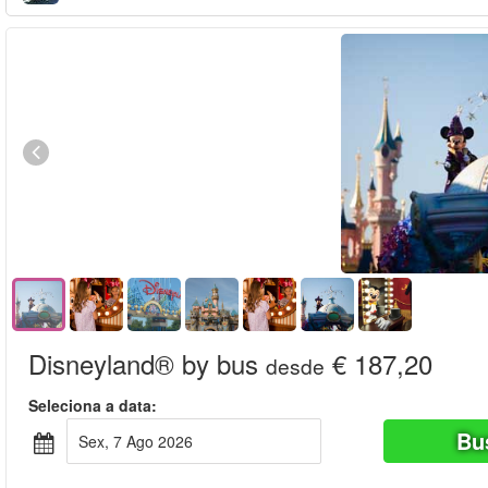
Disneyland® by bus
€ 187,20
desde
Seleciona a data:
Bu
Sex, 7 Ago 2026