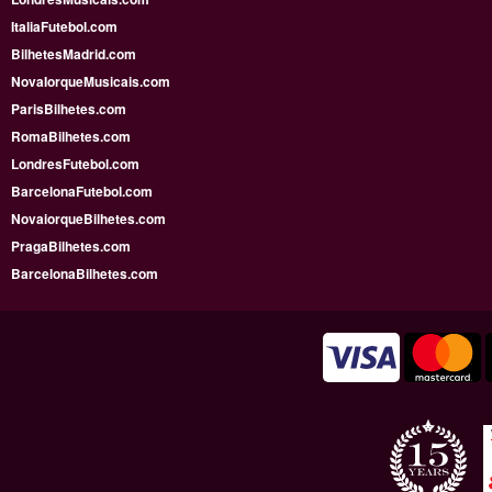
ItaliaFutebol.com
BilhetesMadrid.com
NovaIorqueMusicais.com
ParisBilhetes.com
RomaBilhetes.com
LondresFutebol.com
BarcelonaFutebol.com
NovaiorqueBilhetes.com
PragaBilhetes.com
BarcelonaBilhetes.com