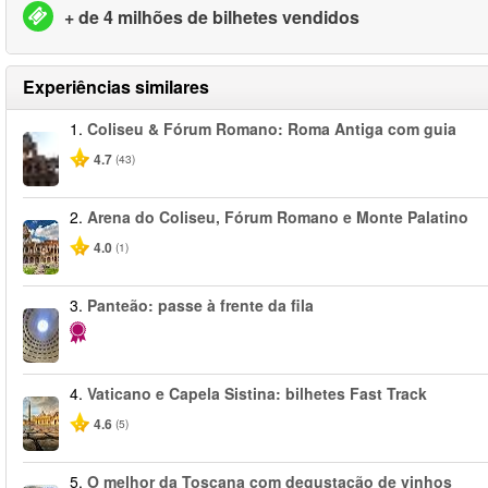
+ de 4 milhões de bilhetes vendidos
Experiências similares
1.
Coliseu & Fórum Romano: Roma Antiga com guia
4.7
(43)
2.
Arena do Coliseu, Fórum Romano e Monte Palatino
4.0
(1)
3.
Panteão: passe à frente da fila
4.
Vaticano e Capela Sistina: bilhetes Fast Track
4.6
(5)
5.
O melhor da Toscana com degustação de vinhos