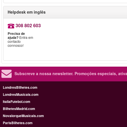
Helpdesk em inglês
308 802 603
Precisa de
ajuda?
Entra em
contacto
connosco!
Subscreve a nossa newsletter.
Promoções especiais, ativa
LondresBilhetes.com
LondresMusicais.com
ItaliaFutebol.com
BilhetesMadrid.com
NovaIorqueMusicais.com
ParisBilhetes.com