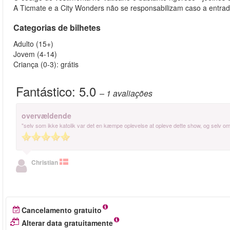
A Ticmate e a City Wonders não se responsabilizam caso a entra
Categorias de bilhetes
Adulto (15+)
Jovem (4-14)
Criança (0-3): grátis
Fantástico:
5.0
– 1
avaliações
overvældende
"selv som ikke katolik var det en kæmpe oplevelse at opleve dette show, og selv om j
Christian
Cancelamento gratuito
Alterar data gratuitamente