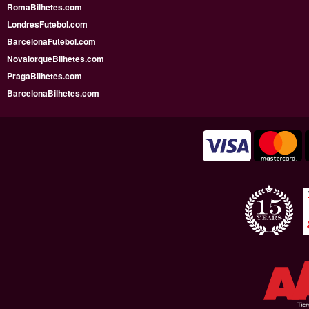
RomaBilhetes.com
LondresFutebol.com
BarcelonaFutebol.com
NovaiorqueBilhetes.com
PragaBilhetes.com
BarcelonaBilhetes.com