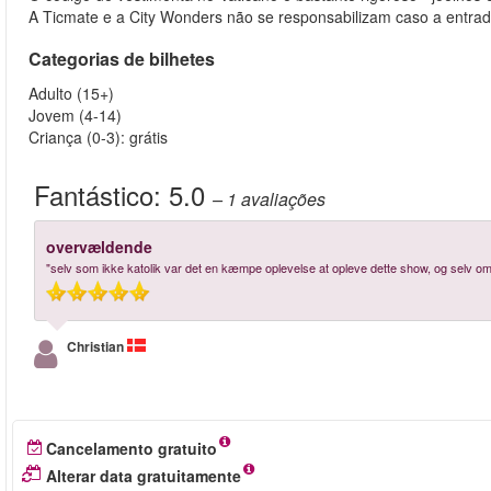
A Ticmate e a City Wonders não se responsabilizam caso a entra
Categorias de bilhetes
Adulto (15+)
Jovem (4-14)
Criança (0-3): grátis
Fantástico:
5.0
– 1
avaliações
overvældende
"selv som ikke katolik var det en kæmpe oplevelse at opleve dette show, og selv om j
Christian
Cancelamento gratuito
Alterar data gratuitamente