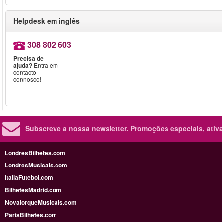
Helpdesk em inglês
308 802 603
Precisa de
ajuda?
Entra em
contacto
connosco!
Subscreve a nossa newsletter.
Promoções especiais, ativa
LondresBilhetes.com
LondresMusicais.com
ItaliaFutebol.com
BilhetesMadrid.com
NovaIorqueMusicais.com
ParisBilhetes.com