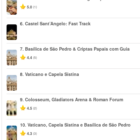
5.0
(1)
6.
Castel Sant’Angelo: Fast Track
7.
Basílica de São Pedro & Criptas Papais com Guia
4.4
(5)
8.
Vaticano e Capela Sistina
9.
Colosseum, Gladiators Arena & Roman Forum
4.5
(2)
10.
Vaticano, Capela Sistina e Basílica de São Pedro
4.3
(3)