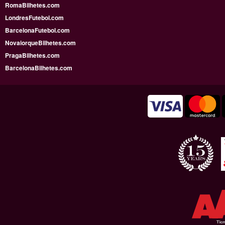
RomaBilhetes.com
LondresFutebol.com
BarcelonaFutebol.com
NovaiorqueBilhetes.com
PragaBilhetes.com
BarcelonaBilhetes.com