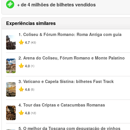
+ de 4 milhões de bilhetes vendidos
Experiências similares
1.
Coliseu & Fórum Romano: Roma Antiga com guia
4.7
(43)
2.
Arena do Coliseu, Fórum Romano e Monte Palatino
4.0
(1)
3.
Vaticano e Capela Sistina: bilhetes Fast Track
4.6
(5)
4.
Tour das Criptas e Catacumbas Romanas
4.8
(12)
5.
O melhor da Toscana com degustação de vinhos