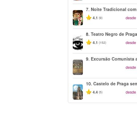
7.
Noite Tradicional com 
4.1
desde
(9)
8.
Teatro Negro de Prag
4.1
desde
(152)
9.
Excursão Comunista 
desde
10.
Castelo de Praga sem
4.4
desde
(5)