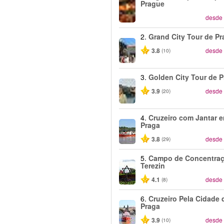
Prague
desde
2.
Grand City Tour de Pr
3.8
desde
(10)
3.
Golden City Tour de 
3.9
desde
(20)
4.
Cruzeiro com Jantar 
Praga
3.8
desde
(29)
5.
Campo de Concentraç
Terezin
4.1
desde
(8)
6.
Cruzeiro Pela Cidade 
Praga
3.9
desde
(10)