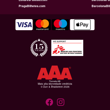
PragaBilhetes.com
BarcelonaBi
WE SUPPORT
Mais alta idoneidade creditícia
© Dun & Bradstreet 2026