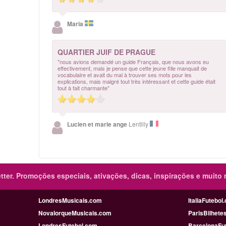
Maria
QUARTIER JUIF DE PRAGUE
"nous avions demandé un guide Français, que nous avons eu
effectivement, mais je pense que cette jeune fille manquait de
vocabulaire et avait du mal à trouver ses mots pour les
explications, mais malgré tout très intéressant et cette guide était
tout à fait charmante"
Lucien et marie ange
Lentilly
ter.
Promoções especiais, ativações, dicas, inspirações e muito 
LondresMusicais.com
ItaliaFutebol
NovaIorqueMusicais.com
ParisBilhete
LondresFutebol.com
BarcelonaFu