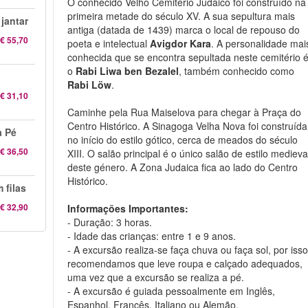
O conhecido Velho Cemitério Judaico foi construído na
primeira metade do século XV. A sua sepultura mais
jantar
antiga (datada de 1439) marca o local de repouso do
€ 55,70
poeta e intelectual
Avigdor Kara
. A personalidade mai
conhecida que se encontra sepultada neste cemitério 
o
Rabi Liwa ben Bezalel
, também conhecido como
a
Rabi Löw
.
€ 31,10
Caminhe pela Rua Maiselova para chegar à Praça do
Centro Histórico. A Sinagoga Velha Nova foi construída
a Pé
no início do estilo gótico, cerca de meados do século
€ 36,50
XIII. O salão principal é o único salão de estilo medieva
deste género. A Zona Judaica fica ao lado do Centro
Histórico.
 filas
€ 32,90
Informações Importantes:
- Duração: 3 horas.
- Idade das crianças: entre 1 e 9 anos.
- A excursão realiza-se faça chuva ou faça sol, por iss
recomendamos que leve roupa e calçado adequados,
uma vez que a excursão se realiza a pé.
- A excursão é guiada pessoalmente em Inglês,
Espanhol, Francês, Italiano ou Alemão.