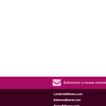
Subscreve a nossa newslet
LondresBilhetes.com
BilhetesMadrid.com
RomaBilhetes.com