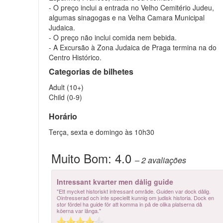
- O preço inclui a entrada no Velho Cemitério Judeu,
algumas sinagogas e na Velha Camara Municipal
Judaica.
- O preço não inclui comida nem bebida.
- A Excursão à Zona Judaica de Praga termina na do
Centro Histórico.
Categorias de bilhetes
Adult (10+)
Child (0-9)
Horário
Terça, sexta e domingo às 10h30
Muito Bom:
4.0
– 2
avaliações
Intressant kvarter men dålig guide
"Ett mycket historiskt intressant område. Guiden var dock dålig.
Ointresserad och inte speciellt kunnig om judisk historia. Dock en
stor fördel ha guide för att komma in på de olika platserna då
köerna var långa."