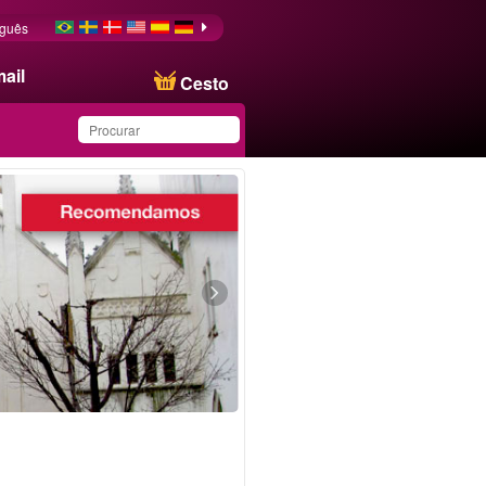
uguês
ail
Cesto
Produto salvo na lista de
favoritos