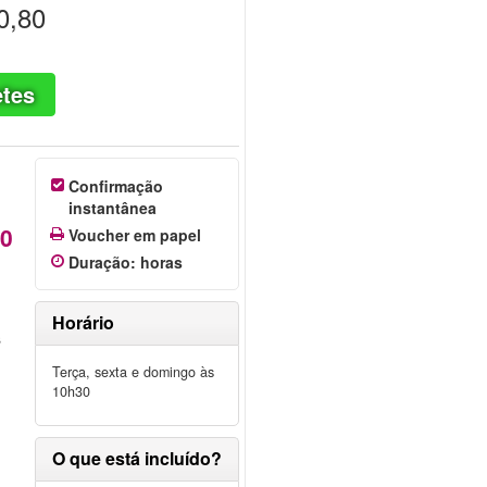
0,80
etes
Confirmação
instantânea
80
Voucher em papel
Duração
:
horas
Horário
s
Terça, sexta e domingo às
10h30
a
O que está incluído?