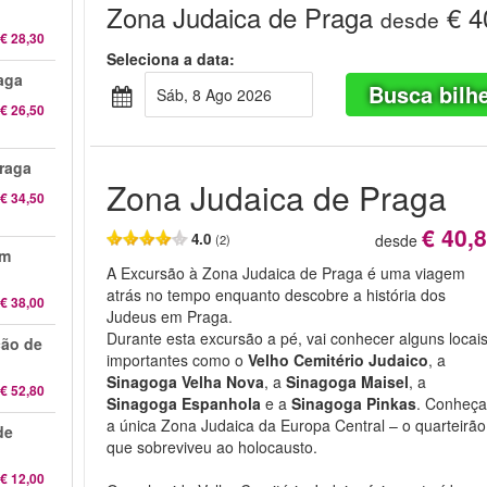
Zona Judaica de Praga
€ 4
desde
€ 28,30
Seleciona a data:
aga
Busca bilh
Sáb, 8 Ago 2026
€ 26,50
Praga
Zona Judaica de Praga
€ 34,50
€ 40,
4.0
desde
(2)
em
A Excursão à Zona Judaica de Praga é uma viagem
atrás no tempo enquanto descobre a história dos
€ 38,00
Judeus em Praga.
Durante esta excursão a pé, vai conhecer alguns locai
ão de
importantes como o
Velho Cemitério Judaico
, a
Sinagoga Velha Nova
, a
Sinagoga Maisel
, a
€ 52,80
Sinagoga Espanhola
e a
Sinagoga Pinkas
. Conheç
a única Zona Judaica da Europa Central – o quarteirão
de
que sobreviveu ao holocausto.
€ 12,00