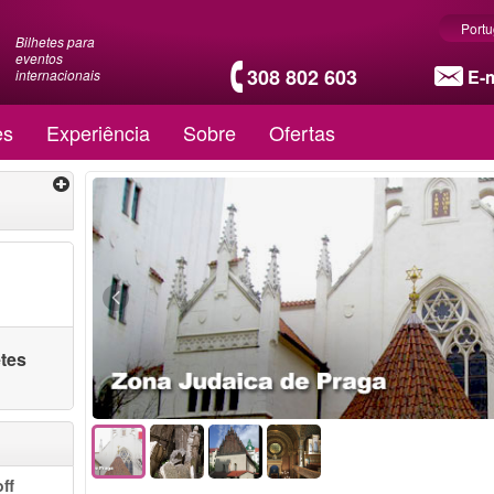
Port
Bilhetes para
eventos
308 802 603
E-m
internacionais
es
Experiência
Sobre
Ofertas
etes
ff