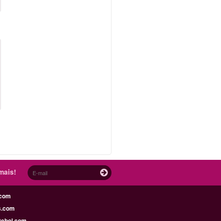
mais!
.com
s.com
tebol.com