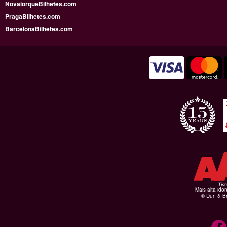
NovaiorqueBilhetes.com
PragaBilhetes.com
BarcelonaBilhetes.com
Mais alta ido
© Dun & Br