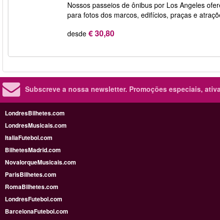
Nossos passeios de ônibus por Los Angeles ofer
para fotos dos marcos, edifícios, praças e atraç
€ 30,80
desde
Subscreve a nossa newsletter.
Promoções especiais, ativa
LondresBilhetes.com
LondresMusicais.com
ItaliaFutebol.com
BilhetesMadrid.com
NovaIorqueMusicais.com
ParisBilhetes.com
RomaBilhetes.com
LondresFutebol.com
BarcelonaFutebol.com