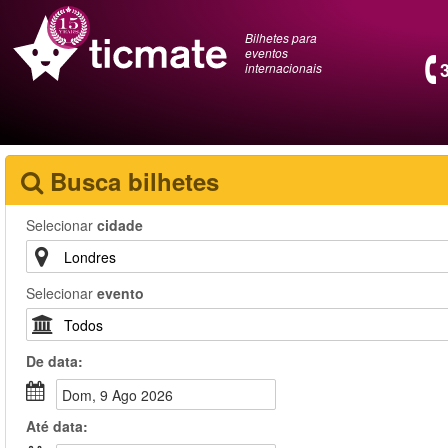
Bilhetes para
eventos
internacionais
Busca bilhetes
Selecionar
cidade
Selecionar
evento
De
data
:
Dom, 9 Ago 2026
Até
data
: