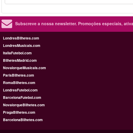
Subscreve a nossa newsletter.
Promoções especiais, ativa
LondresBilhetes.com
LondresMusicais.com
ItaliaFutebol.com
BilhetesMadrid.com
NovaIorqueMusicais.com
ParisBilhetes.com
RomaBilhetes.com
LondresFutebol.com
BarcelonaFutebol.com
NovaiorqueBilhetes.com
PragaBilhetes.com
BarcelonaBilhetes.com