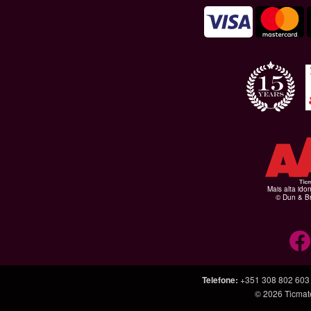
Mais alta ido
© Dun & Br
Telefone
:
+351 308 802 603
© 2026
Ticmat