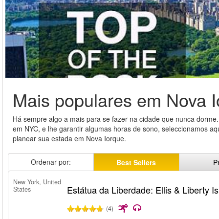
Mais populares em Nova I
Há sempre algo a mais para se fazer na cidade que nunca dorme. 
em NYC, e lhe garantir algumas horas de sono, seleccionamos aqu
planear sua estada em Nova Iorque.
Ordenar por:
Best Sellers
P
New York, United
Estátua da Liberdade: Ellis & Liberty I
States
(4)