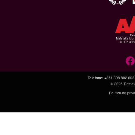
Mais alta ido
© Dun & Br
Telefone
:
+351 308 802 603
© 2026
Ticmat
Política de pri