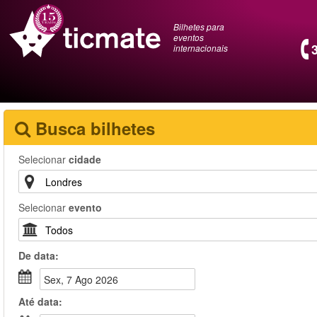
Bilhetes para
eventos
internacionais
Busca bilhetes
Selecionar
cidade
Selecionar
evento
De
data
:
Sex, 7 Ago 2026
Até
data
: