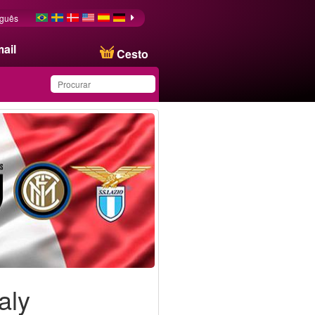
uguês
ail
Cesto
Produto salvo na lista de
favoritos
taly