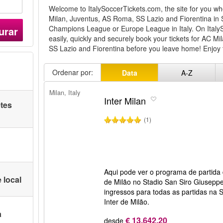
Welcome to ItalySoccerTickets.com, the site for you who 
Milan, Juventus, AS Roma, SS Lazio and Fiorentina in 
Champions League or Europe League in Italy. On Italy
urar
easily, quickly and securely book your tickets for AC M
SS Lazio and Fiorentina before you leave home! Enjoy 
Ordenar por:
Data
A-Z
Milan, Italy
Inter Milan
etes
(1)
Aqui pode ver o programa de partida 
 local
de Milão no Stadio San Siro Giusep
ingressos para todas as partidas na S
Inter de Milão.
a
€ 13.642,20
desde