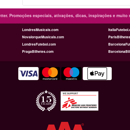
ter.
Promoções especiais, ativações, dicas, inspirações e muito 
LondresMusicais.com
ItaliaFutebol
NovaIorqueMusicais.com
ParisBilhete
LondresFutebol.com
BarcelonaFu
PragaBilhetes.com
BarcelonaBi
WE SUPPORT