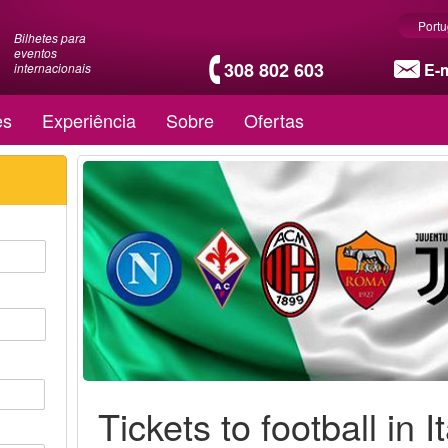
Port
Bilhetes para
eventos
308 802 603
E-m
internacionais
es
Experiência
Sobre
Ofertas
Tickets to football in I