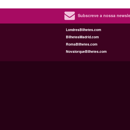
Subscreve a nossa newslet
LondresBilhetes.com
BilhetesMadrid.com
RomaBilhetes.com
NovaiorqueBilhetes.com