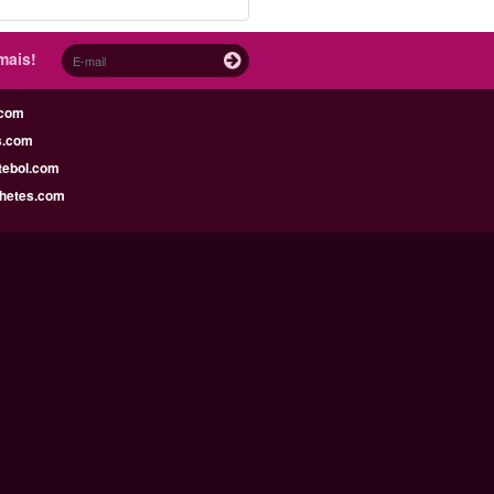
mais!
.com
s.com
tebol.com
lhetes.com