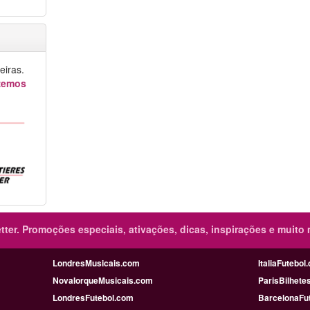
iras.
azemos
ter.
Promoções especiais, ativações, dicas, inspirações e muito 
LondresMusicais.com
ItaliaFutebol
NovaIorqueMusicais.com
ParisBilhete
LondresFutebol.com
BarcelonaFu