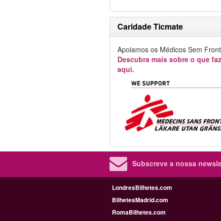
Caridade Ticmate
Apoiamos os Médicos Sem Fronte
Descubra mais sobre o que f
aqui.
Subscreve a nossa newslet
LondresBilhetes.com
BilhetesMadrid.com
RomaBilhetes.com