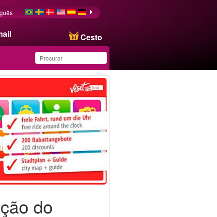
uguês
ail
Cesto
Produto salvo na lista de
favoritos
ação do