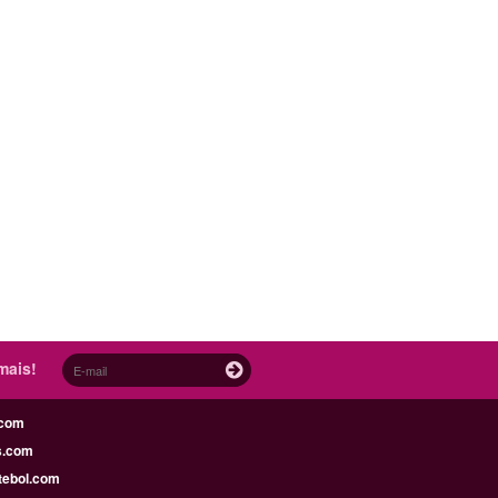
mais!
.com
s.com
tebol.com