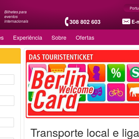
Port
Bilhetes para
eventos
308 802 603
E-m
internacionais
es
Experiência
Sobre
Ofertas
Transporte local e lig