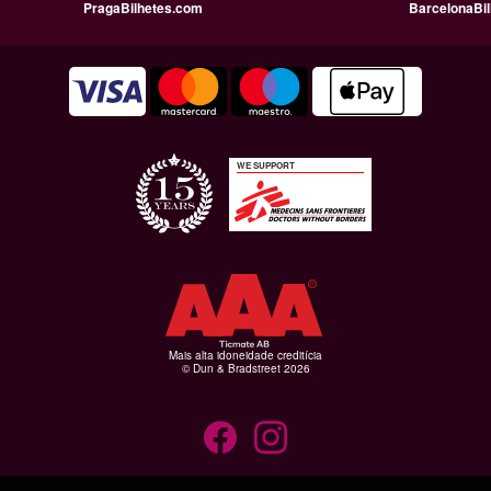
PragaBilhetes.com
BarcelonaBi
WE SUPPORT
Mais alta idoneidade creditícia
© Dun & Bradstreet 2026