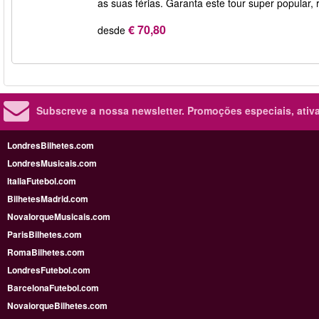
as suas férias. Garanta este tour super popular,
€ 70,80
desde
Subscreve a nossa newsletter.
Promoções especiais, ativa
LondresBilhetes.com
LondresMusicais.com
ItaliaFutebol.com
BilhetesMadrid.com
NovaIorqueMusicais.com
ParisBilhetes.com
RomaBilhetes.com
LondresFutebol.com
BarcelonaFutebol.com
NovaiorqueBilhetes.com