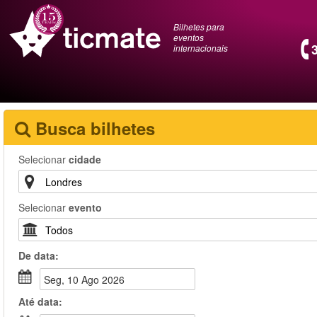
Bilhetes para
eventos
internacionais
Busca bilhetes
Selecionar
cidade
Selecionar
evento
De
data
:
Seg, 10 Ago 2026
Até
data
: