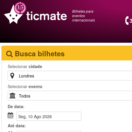
Bilhetes para
eventos
internacionais
Busca bilhetes
Selecionar
cidade
Selecionar
evento
De
data
:
Seg, 10 Ago 2026
Até
data
: