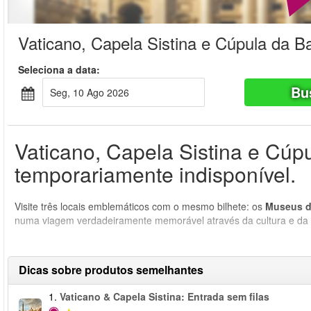
Vaticano, Capela Sistina e Cúpula da Ba
Seleciona a data:
Bu
Seg, 10 Ago 2026
Vaticano, Capela Sistina e Cúpu
temporariamente indisponível.
Visite três locais emblemáticos com o mesmo bilhete: os
Museus d
numa viagem verdadeiramente memorável através da cultura e da H
Dicas sobre produtos semelhantes
1.
Vaticano & Capela Sistina: Entrada sem filas