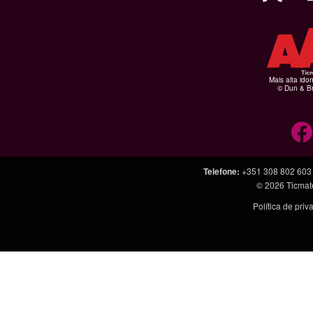
Mais alta ido
© Dun & Br
Telefone
:
+351 308 802 603
© 2026
Ticmat
Política de pri