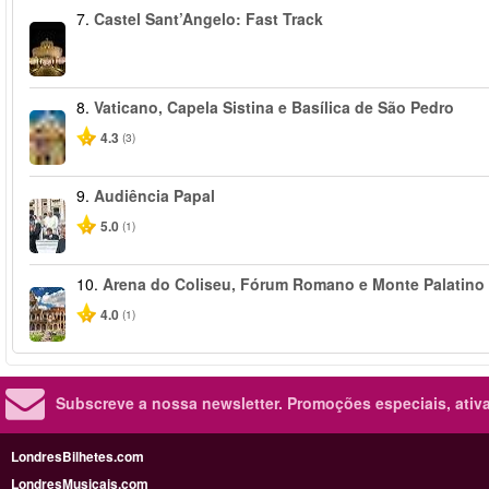
7.
Castel Sant’Angelo: Fast Track
8.
Vaticano, Capela Sistina e Basílica de São Pedro
4.3
(3)
9.
Audiência Papal
5.0
(1)
10.
Arena do Coliseu, Fórum Romano e Monte Palatino
4.0
(1)
Subscreve a nossa newsletter.
Promoções especiais, ativa
LondresBilhetes.com
LondresMusicais.com