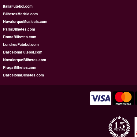
ItaliaFutebol.com
BilhetesMadrid.com
NovaIorqueMusicais.com
ParisBilhetes.com
RomaBilhetes.com
LondresFutebol.com
BarcelonaFutebol.com
NovaiorqueBilhetes.com
PragaBilhetes.com
BarcelonaBilhetes.com