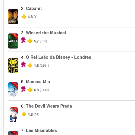
2.
Cabaret
4.8
(6)
3.
Wicked the Musical
-50%
4.7
(855)
4.
O Rei Leão da Disney - Londres
4.8
(2261)
5.
Mamma Mia
-40%
4.8
(2144)
6.
The Devil Wears Prada
-50%
4.8
(58)
7.
Les Misérables
-40%