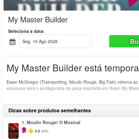
My Master Builder
Seleciona a data:
Bu
Seg, 10 Ago 2026
My Master Builder está tempora
Ewan McGregor (Trainspotting, Moulin Rouge, Big Fish) retorna ao
escocesa será o protagonista da peça inspirada em Ibsen My Master
Dicas sobre produtos semelhantes
1.
Moulin Rouge! O Musical
-50%
4.9
(228)