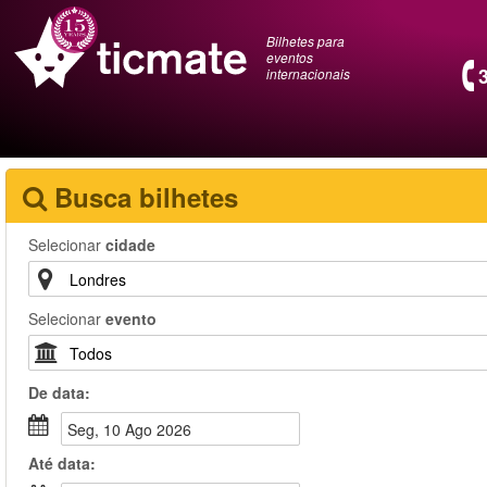
Bilhetes para
eventos
internacionais
Busca bilhetes
Selecionar
cidade
Selecionar
evento
De
data
:
Seg, 10 Ago 2026
Até
data
: