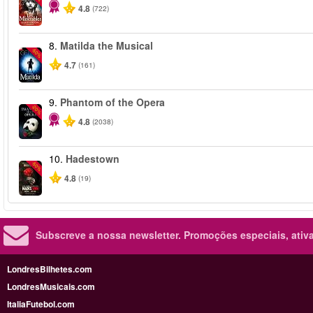
4.8
(722)
8.
Matilda the Musical
-50%
4.7
(161)
9.
Phantom of the Opera
-20%
4.8
(2038)
10.
Hadestown
-50%
4.8
(19)
Subscreve a nossa newsletter.
Promoções especiais, ativa
LondresBilhetes.com
LondresMusicais.com
ItaliaFutebol.com