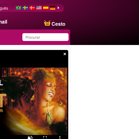
uguês
ail
Cesto
×
Produto salvo na lista de
favoritos