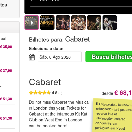
etes
Cabaret
Bilhetes para
:
cal
€ 35,00
Seleciona a data:
Busca bilhete
Sáb, 8 Ago 2026
€ 37,90
Cabaret
-
€ 68,
4.8
desde
(5)
€ 51,30
Do not miss Cabaret the Musical
Este produto foi recém
adicionado - já é possível
reserva-lo e as
informações estarão
disponíveis em
in London this year. Tickets for
Cabaret at the infamous Kit Kat
€ 51,30
Club on West End in London
can be booked here!
português em breve!