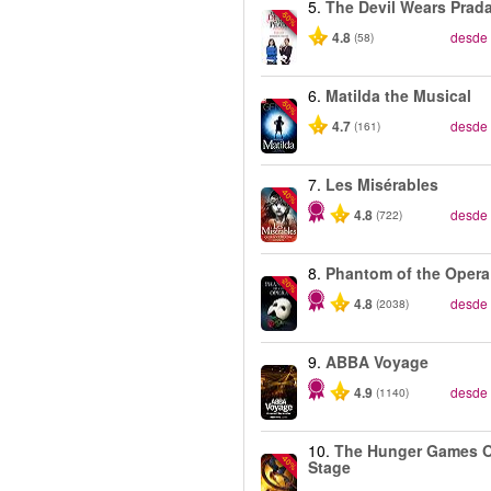
5.
The Devil Wears Prad
-50%
4.8
desde
(58)
6.
Matilda the Musical
-50%
4.7
desde
(161)
7.
Les Misérables
-40%
4.8
desde
(722)
8.
Phantom of the Opera
-20%
4.8
desde
(2038)
9.
ABBA Voyage
4.9
desde
(1140)
10.
The Hunger Games 
-40%
Stage