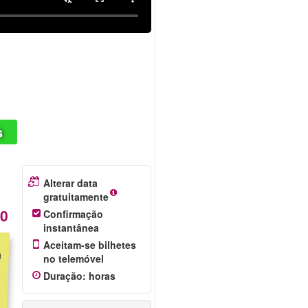
s
Alterar data
gratuitamente
10
Confirmação
instantânea
Aceitam-se bilhetes
no telemóvel
Duração
:
horas