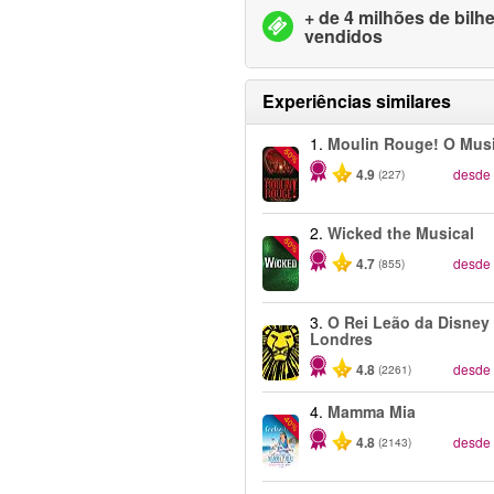
+ de 4 milhões de bilh
vendidos
Experiências similares
1.
Moulin Rouge! O Musi
-50%
4.9
desde
(227)
2.
Wicked the Musical
-50%
4.7
desde
(855)
3.
O Rei Leão da Disney 
Londres
4.8
desde
(2261)
4.
Mamma Mia
-40%
4.8
desde
(2143)