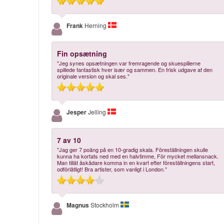
Frank
Herning
Fin opsætning
"Jeg synes opsætningen var fremragende og skuespillerne
spillede fantastisk hver især og sammen. En frisk udgave af den
originale version og skal ses."
Jesper
Jelling
7 av 10
"Jag ger 7 poäng på en 10-gradig skala. Föreställningen skulle
kunna ha kortats ned med en halvtimme, För mycket mellansnack.
Man tillät åskådare komma in en kvart efter föreställningens start,
odförlåtligt! Bra artister, som vanligt i London."
Magnus
Stockholm