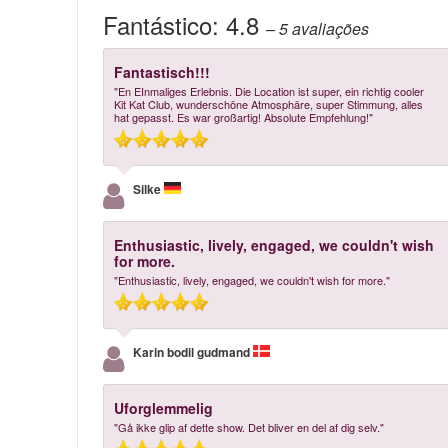
Fantástico:
4.8
– 5
avaliações
Fantastisch!!!
"En EInmaliges Erlebnis. Die Location ist super, ein richtig cooler
Kit Kat Club, wunderschöne Atmosphäre, super Stimmung, alles
hat gepasst. Es war großartig! Absolute Empfehlung!"
Silke
Enthusiastic, lively, engaged, we couldn't wish
for more.
"Enthusiastic, lively, engaged, we couldn't wish for more."
Karin bodil gudmand
Uforglemmelig
"Gå ikke glip af dette show. Det bliver en del af dig selv."