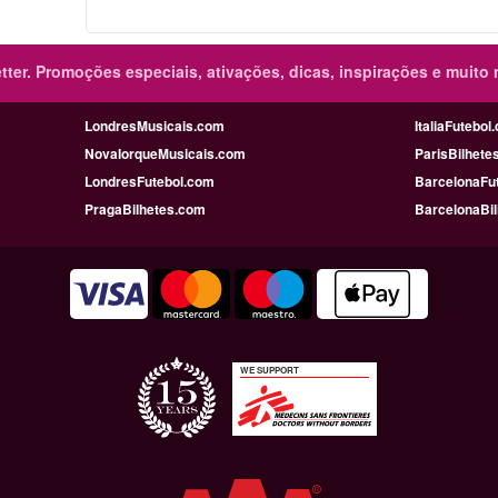
ter.
Promoções especiais, ativações, dicas, inspirações e muito 
LondresMusicais.com
ItaliaFutebol
NovaIorqueMusicais.com
ParisBilhete
LondresFutebol.com
BarcelonaFu
PragaBilhetes.com
BarcelonaBi
WE SUPPORT