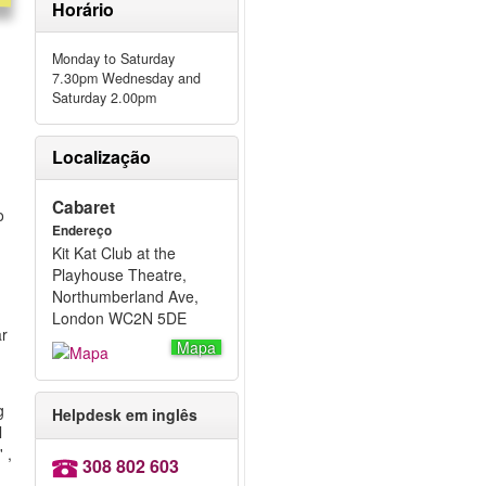
Horário
Monday to Saturday
7.30pm Wednesday and
Saturday 2.00pm
Localização
Cabaret
o
Endereço
Kit Kat Club at the
Playhouse Theatre,
Northumberland Ave,
London WC2N 5DE
ar
Mapa
g
Helpdesk em inglês
l
d
' ,
308 802 603