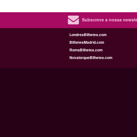
Subscreve a nossa newslet
LondresBilhetes.com
BilhetesMadrid.com
RomaBilhetes.com
NovaiorqueBilhetes.com