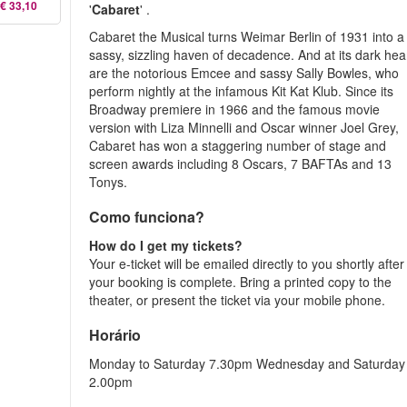
€ 33,10
'
Cabaret
' .
Cabaret the Musical turns Weimar Berlin of 1931 into a
sassy, sizzling haven of decadence. And at its dark hea
are the notorious Emcee and sassy Sally Bowles, who
perform nightly at the infamous Kit Kat Klub. Since its
Broadway premiere in 1966 and the famous movie
version with Liza Minnelli and Oscar winner Joel Grey,
Cabaret has won a staggering number of stage and
screen awards including 8 Oscars, 7 BAFTAs and 13
Tonys.
Como funciona?
How do I get my tickets?
Your e-ticket will be emailed directly to you shortly after
your booking is complete. Bring a printed copy to the
theater, or present the ticket via your mobile phone.
Horário
Monday to Saturday 7.30pm Wednesday and Saturday
2.00pm