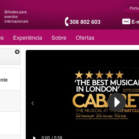
Port
Bilhetes para
eventos
308 802 603
E-m
internacionais
es
Experiência
Sobre
Ofertas
ente