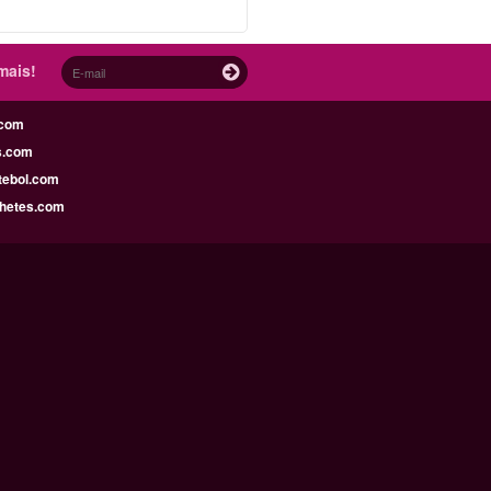
mais!
.com
s.com
tebol.com
lhetes.com