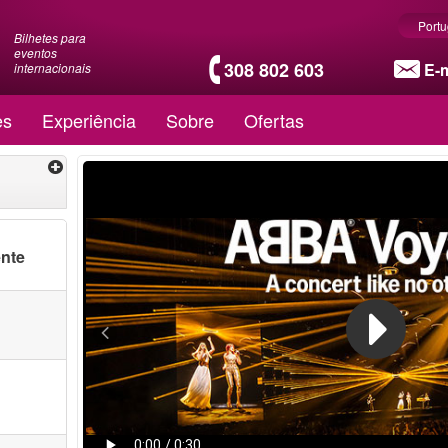
Port
Bilhetes para
eventos
308 802 603
E-m
internacionais
es
Experiência
Sobre
Ofertas
ente