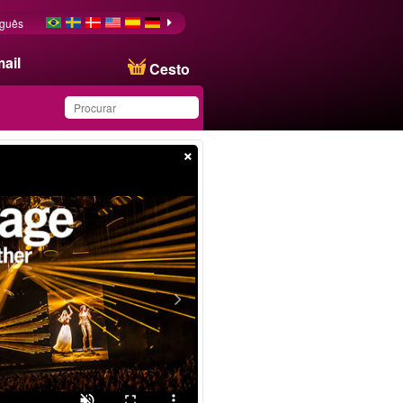
uguês
ail
Cesto
×
Produto salvo na lista de
favoritos