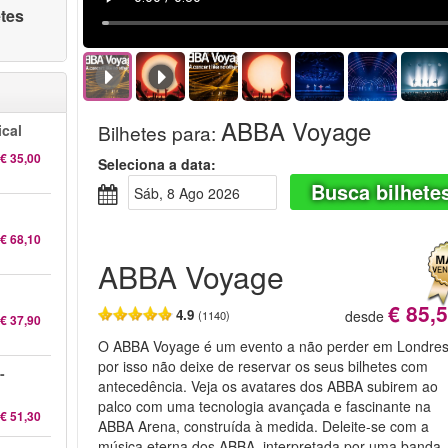
etes
ABBA Voyage
Bilhetes para
:
cal
€ 35,00
Seleciona a data:
Busca bilhete
Sáb, 8 Ago 2026
€ 68,10
ABBA Voyage
€ 85,
4.9
desde
(1140)
€ 37,90
O ABBA Voyage é um evento a não perder em Londres
por isso não deixe de reservar os seus bilhetes com
-
antecedência. Veja os avatares dos ABBA subirem ao
palco com uma tecnologia avançada e fascinante na
€ 51,30
ABBA Arena, construída à medida. Deleite-se com a
música eterna dos ABBA, interpretada por uma banda