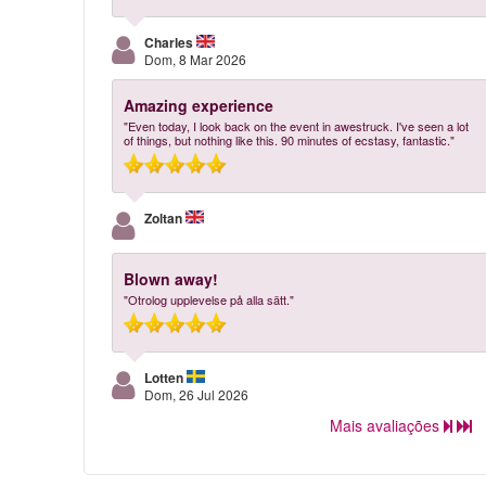
Charles
Dom, 8 Mar 2026
Amazing experience
"Even today, I look back on the event in awestruck. I've seen a lot
of things, but nothing like this. 90 minutes of ecstasy, fantastic."
Zoltan
Blown away!
"Otrolog upplevelse på alla sätt."
Lotten
Dom, 26 Jul 2026
Mais avaliações