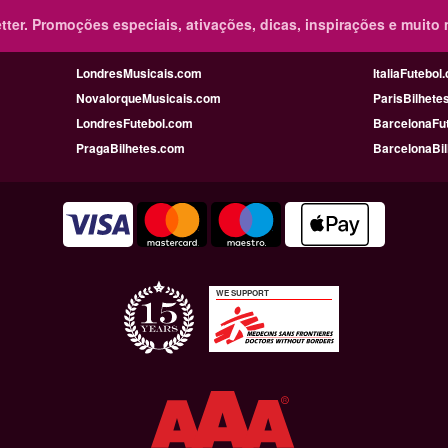
ter.
Promoções especiais, ativações, dicas, inspirações e muito 
LondresMusicais.com
ItaliaFutebol
NovaIorqueMusicais.com
ParisBilhete
LondresFutebol.com
BarcelonaFu
PragaBilhetes.com
BarcelonaBi
WE SUPPORT