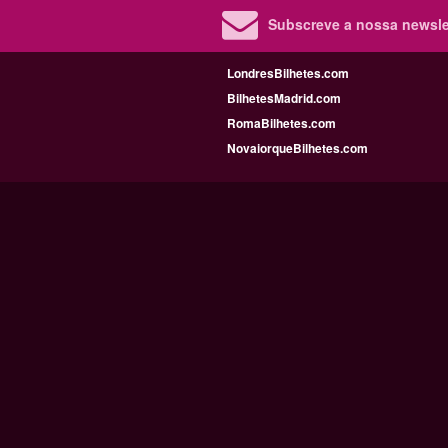
Subscreve a nossa newslet
LondresBilhetes.com
BilhetesMadrid.com
RomaBilhetes.com
NovaiorqueBilhetes.com