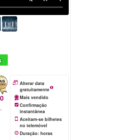
s
Alterar data
gratuitamente
50
Mais vendido
Confirmação
,
instantânea
Aceitam-se bilhetes
no telemóvel
Duração
:
horas