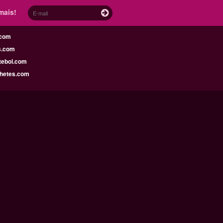
mais!
.com
s.com
tebol.com
lhetes.com