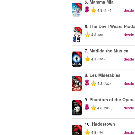
5.
Mamma Mia
-40%
4.8
desde
(2143)
6.
The Devil Wears Prad
-50%
4.8
desde
(58)
7.
Matilda the Musical
-50%
4.7
desde
(161)
8.
Les Misérables
-40%
4.8
desde
(722)
9.
Phantom of the Opera
-20%
4.8
desde
(2038)
10.
Hadestown
-50%
4.8
desde
(19)