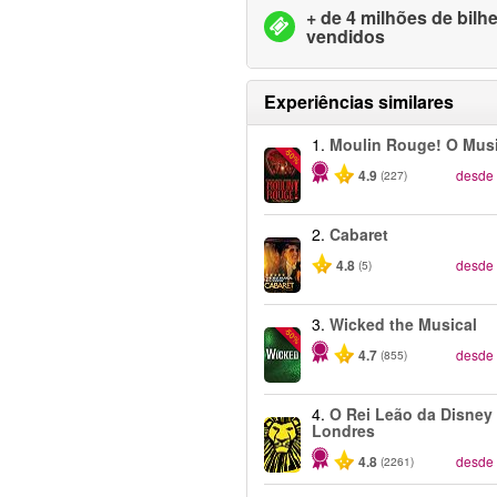
+ de 4 milhões de bilh
vendidos
Experiências similares
1.
Moulin Rouge! O Musi
-50%
4.9
desde
(227)
2.
Cabaret
4.8
desde
(5)
3.
Wicked the Musical
-50%
4.7
desde
(855)
4.
O Rei Leão da Disney 
Londres
4.8
desde
(2261)