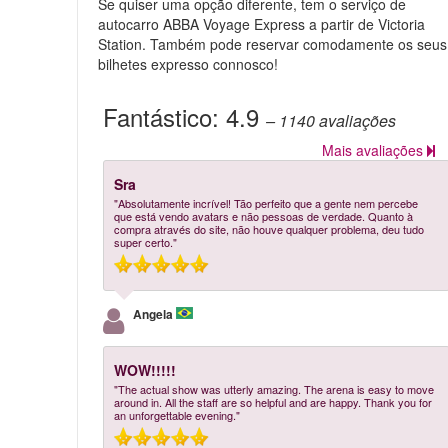
Se quiser uma opção diferente, tem o serviço de
autocarro ABBA Voyage Express a partir de Victoria
Station. Também pode reservar comodamente os seus
bilhetes expresso connosco!
Fantástico:
4.9
– 1140
avaliações
Mais avaliações
Sra
"Absolutamente incrível! Tão perfeito que a gente nem percebe
que está vendo avatars e não pessoas de verdade. Quanto à
compra através do site, não houve qualquer problema, deu tudo
super certo."
Angela
WOW!!!!!
"The actual show was utterly amazing. The arena is easy to move
around in. All the staff are so helpful and are happy. Thank you for
an unforgettable evening."