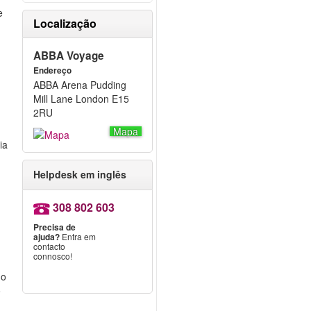
e
Localização
ABBA Voyage
Endereço
ABBA Arena Pudding
Mill Lane London E15
2RU
Mapa
ia
Helpdesk em inglês
308 802 603
Precisa de
ajuda?
Entra em
contacto
connosco!
r
 o
o