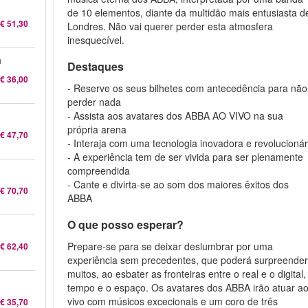
de 10 elementos, diante da multidão mais entusiasta d
€ 51,30
Londres. Não vai querer perder esta atmosfera
inesquecível.
a
Destaques
€ 36,00
- Reserve os seus bilhetes com antecedência para não
perder nada
- Assista aos avatares dos ABBA AO VIVO na sua
própria arena
€ 47,70
- Interaja com uma tecnologia inovadora e revolucionár
- A experiência tem de ser vivida para ser plenamente
compreendida
- Cante e divirta-se ao som dos maiores êxitos dos
€ 70,70
ABBA
O que posso esperar?
Prepare-se para se deixar deslumbrar por uma
€ 62,40
experiência sem precedentes, que poderá surpreende
muitos, ao esbater as fronteiras entre o real e o digital,
tempo e o espaço. Os avatares dos ABBA irão atuar a
vivo com músicos excecionais e um coro de três
€ 35,70