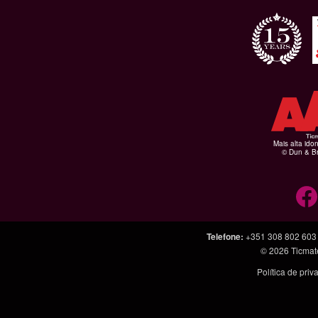
Mais alta ido
© Dun & Br
Telefone
:
+351 308 802 603
© 2026
Ticmat
Política de pri