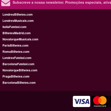
Subscreve a nossa newsletter.
Promoções especiais, ativa
LondresBilhetes.com
LondresMusicais.com
ItaliaFutebol.com
BilhetesMadrid.com
NovaIorqueMusicais.com
ParisBilhetes.com
RomaBilhetes.com
LondresFutebol.com
BarcelonaFutebol.com
NovaiorqueBilhetes.com
PragaBilhetes.com
BarcelonaBilhetes.com