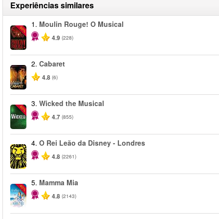
Experiências similares
1.
Moulin Rouge! O Musical
-50%
4.9
(228)
2.
Cabaret
4.8
(6)
3.
Wicked the Musical
-50%
4.7
(855)
4.
O Rei Leão da Disney - Londres
4.8
(2261)
5.
Mamma Mia
-40%
4.8
(2143)