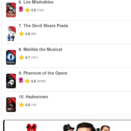
6.
Les Misérables
-40%
4.8
(722)
7.
The Devil Wears Prada
-50%
4.8
(58)
8.
Matilda the Musical
-50%
4.7
(161)
9.
Phantom of the Opera
-20%
4.8
(2038)
10.
Hadestown
-50%
4.8
(19)