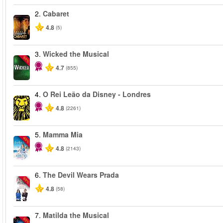
2.
Cabaret
4.8
(5)
3.
Wicked the Musical
-50%
4.7
(855)
4.
O Rei Leão da Disney - Londres
4.8
(2261)
5.
Mamma Mia
-40%
4.8
(2143)
6.
The Devil Wears Prada
-50%
4.8
(58)
7.
Matilda the Musical
-50%