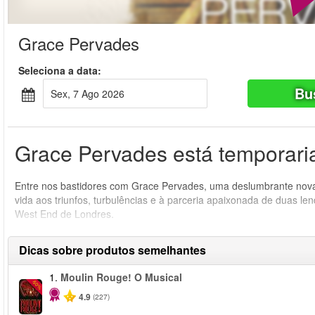
Grace Pervades
Seleciona a data:
Bu
Sex, 7 Ago 2026
Grace Pervades está temporaria
Entre nos bastidores com Grace Pervades, uma deslumbrante nova
vida aos triunfos, turbulências e à parceria apaixonada de duas le
West End de Londres.
Dicas sobre produtos semelhantes
1.
Moulin Rouge! O Musical
-50%
4.9
(227)