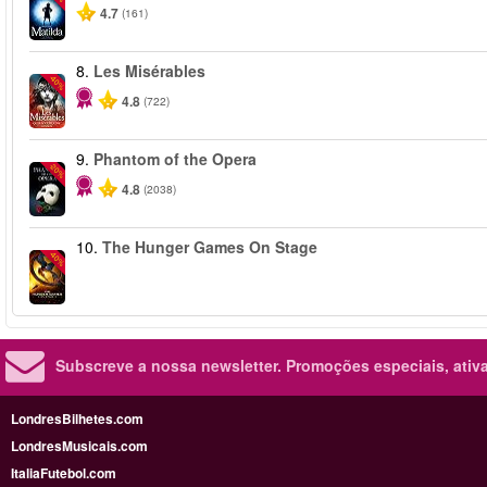
4.7
(161)
8.
Les Misérables
-40%
4.8
(722)
9.
Phantom of the Opera
-20%
4.8
(2038)
10.
The Hunger Games On Stage
-40%
Subscreve a nossa newsletter.
Promoções especiais, ativa
LondresBilhetes.com
LondresMusicais.com
ItaliaFutebol.com