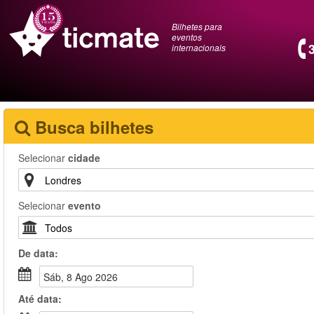
Bilhetes para
eventos
internacionais
Busca bilhetes
Selecionar
cidade
Selecionar
evento
De
data
:
Sáb, 8 Ago 2026
Até
data
: