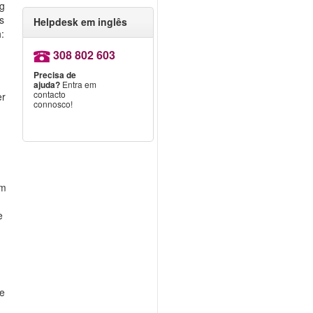
ng
s
Helpdesk em inglês
h:
308 802 603
Precisa de
ajuda?
Entra em
contacto
er
connosco!
am
e
re
.