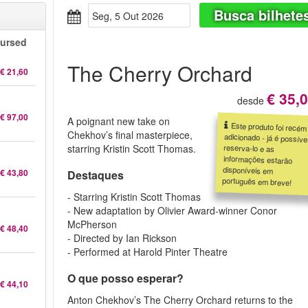
Busca bilhete
Seg, 5 Out 2026
Cursed
The Cherry Orchard
€ 21,60
€ 35,
desde
€ 97,00
A poignant new take on
Este produto foi recém
adicionado - já é possível
reserva-lo e as
informações estarão
disponíveis em
Chekhov’s final masterpiece,
starring Kristin Scott Thomas.
€ 43,80
Destaques
português em breve!
- Starring Kristin Scott Thomas
- New adaptation by Olivier Award-winner Conor
McPherson
€ 48,40
- Directed by Ian Rickson
- Performed at Harold Pinter Theatre
O que posso esperar?
€ 44,10
Anton Chekhov’s The Cherry Orchard returns to the