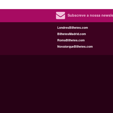
Subscreve a nossa newslet
LondresBilhetes.com
BilhetesMadrid.com
RomaBilhetes.com
NovaiorqueBilhetes.com