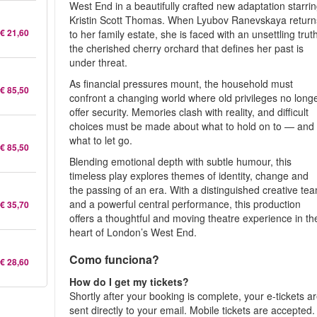
West End in a beautifully crafted new adaptation starri
Kristin Scott Thomas. When Lyubov Ranevskaya return
€ 21,60
to her family estate, she is faced with an unsettling trut
the cherished cherry orchard that defines her past is
under threat.
As financial pressures mount, the household must
€ 85,50
confront a changing world where old privileges no long
offer security. Memories clash with reality, and difficult
choices must be made about what to hold on to — and
what to let go.
€ 85,50
Blending emotional depth with subtle humour, this
timeless play explores themes of identity, change and
the passing of an era. With a distinguished creative te
and a powerful central performance, this production
€ 35,70
offers a thoughtful and moving theatre experience in th
heart of London’s West End.
Como funciona?
€ 28,60
How do I get my tickets?
Shortly after your booking is complete, your e-tickets a
sent directly to your email. Mobile tickets are accepted