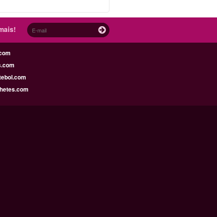
mais!
.com
s.com
tebol.com
lhetes.com