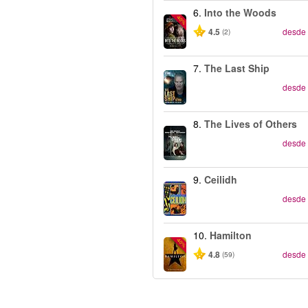
6.
Into the Woods
-40%
4.5
desde
(2)
7.
The Last Ship
desde
8.
The Lives of Others
desde
9.
Ceilidh
desde
10.
Hamilton
-40%
4.8
desde
(59)