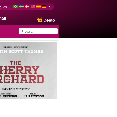
uguês
ail
Cesto
Produto salvo na lista de
favoritos