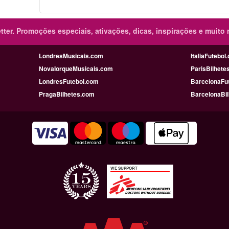
ter.
Promoções especiais, ativações, dicas, inspirações e muito 
LondresMusicais.com
ItaliaFutebol
NovaIorqueMusicais.com
ParisBilhete
LondresFutebol.com
BarcelonaFu
PragaBilhetes.com
BarcelonaBi
WE SUPPORT