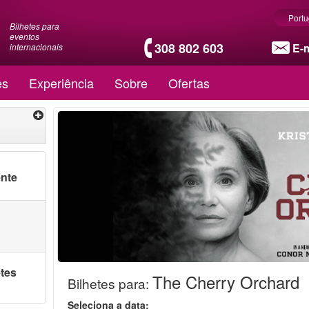
Port
Bilhetes para
eventos
308 802 603
E-m
internacionais
es
Experiência
Sobre
Ofertas
ente
etes
The Cherry Orchard
Bilhetes para
:
Seleciona a data: