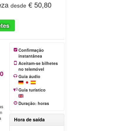
eza
€ 50,80
desde
etes
Confirmação
instantânea
Aceitam-se bilhetes
no telemóvel
80
Guia áudio
Guia turístico
Duração
:
horas
as
ém
a
Hora de saída