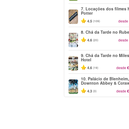
7.
Locações dos filmes 
Potter
4.5
desde
(109)
8.
Chá da Tarde no Rub
4.6
desde
(20)
9.
Chá da Tarde no Mile
Hotel
4.6
desde
€
(19)
10.
Palácio de Blenheim,
Downton Abbey & Cots
4.3
desde
€
(3)