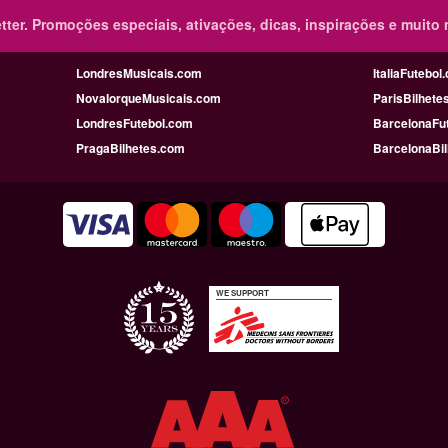
ter.
Promoções especiais, ativações, dicas, inspirações e muito 
LondresMusicais.com
ItaliaFutebol
NovaIorqueMusicais.com
ParisBilhete
LondresFutebol.com
BarcelonaFu
PragaBilhetes.com
BarcelonaBi
WE SUPPORT