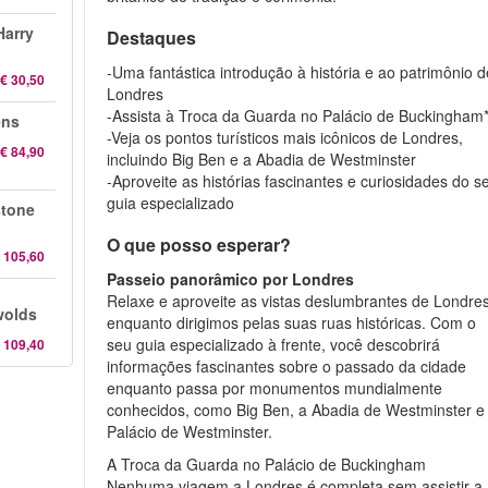
Harry
Destaques
-Uma fantástica introdução à história e ao patrimônio d
€ 30,50
Londres
-Assista à Troca da Guarda no Palácio de Buckingham
ens
-Veja os pontos turísticos mais icônicos de Londres,
€ 84,90
incluindo Big Ben e a Abadia de Westminster
-Aproveite as histórias fascinantes e curiosidades do s
guia especializado
stone
O que posso esperar?
 105,60
Passeio panorâmico por Londres
Relaxe e aproveite as vistas deslumbrantes de Londre
wolds
enquanto dirigimos pelas suas ruas históricas. Com o
seu guia especializado à frente, você descobrirá
 109,40
informações fascinantes sobre o passado da cidade
enquanto passa por monumentos mundialmente
conhecidos, como Big Ben, a Abadia de Westminster e
Palácio de Westminster.
A Troca da Guarda no Palácio de Buckingham
Nenhuma viagem a Londres é completa sem assistir a