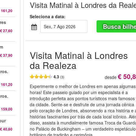
Visita Matinal à Londres da Real
 161,20
Seleciona a data:
res
Busca bilh
Sex, 7 Ago 2026
€ 27,60
am
Visita Matinal à Londres
€ 37,90
da Realeza
ros.
€ 50,
4.3
desde
(3)
 161,20
Experimente o melhor de Londres em apenas algumas
horas! Este passeio guiado por um especialista é a
ros.
introdução perfeita aos pontos turísticos mais famosos
da cidade. Sente-se e desfrute de uma jornada cênica
 159,00
pelo coração de Londres, absorvendo a rica história e 
histórias fascinantes por trás de cada local icônico. Al
our
disso, assista à mundialmente famosa Troca da Guard
no Palácio de Buckingham – um verdadeiro espetáculo
€ 40,60
britânico de tradição e cerimônia.