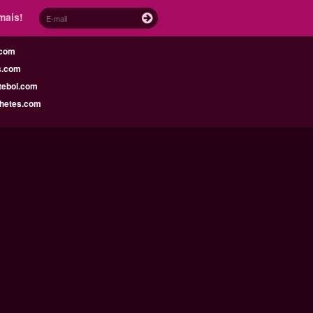
mais!
.com
s.com
tebol.com
lhetes.com