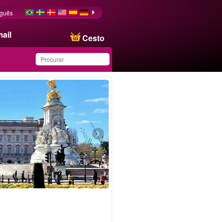
uguês
ail
Cesto
Produto salvo na lista de
favoritos