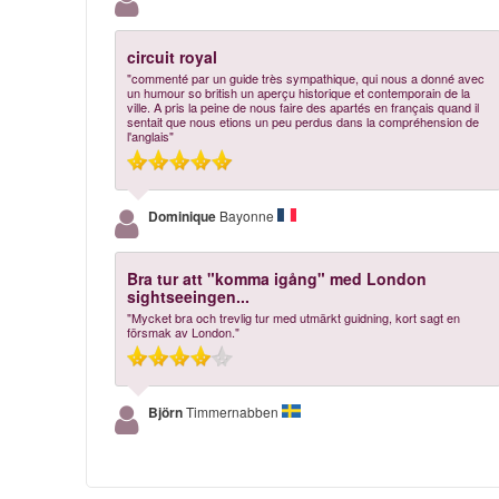
circuit royal
"commenté par un guide très sympathique, qui nous a donné avec
un humour so british un aperçu historique et contemporain de la
ville. A pris la peine de nous faire des apartés en français quand il
sentait que nous etions un peu perdus dans la compréhension de
l'anglais"
Dominique
Bayonne
Bra tur att "komma igång" med London
sightseeingen...
"Mycket bra och trevlig tur med utmärkt guidning, kort sagt en
försmak av London."
Björn
Timmernabben