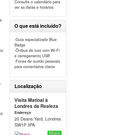
Consulte o calendário para
ver as datas e horários
e
O que está incluído?
*
-Guia especializado Blue
Badge
eu
-Ônibus de luxo com Wi-Fi
e carregamento USB
-Fones de ouvido pessoais
para comentários claros
s
Localização
Visita Matinal à
Londres da Realeza
Endereço
 o
20 Deans Yard, Londres
SW1P 3PA
Mapa