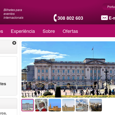
Port
Bilhetes para
eventos
308 802 603
E-m
internacionais
es
Experiência
Sobre
Ofertas
etes
ros.