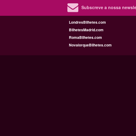
Subscreve a nossa newslet
LondresBilhetes.com
BilhetesMadrid.com
RomaBilhetes.com
NovaiorqueBilhetes.com