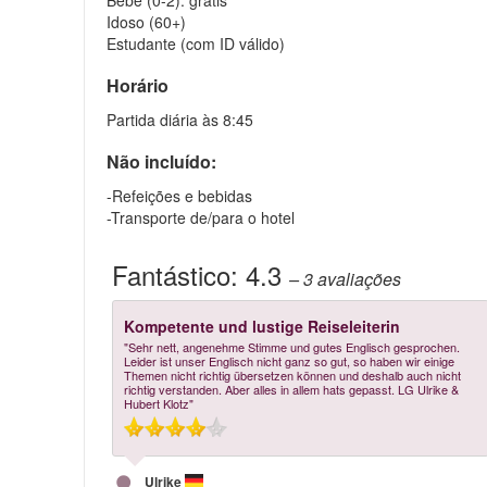
Bebê (0-2): grátis
Idoso (60+)
Estudante (com ID válido)
Horário
Partida diária às 8:45
Não incluído:
-Refeições e bebidas
-Transporte de/para o hotel
Fantástico:
4.3
– 3
avaliações
Kompetente und lustige Reiseleiterin
"Sehr nett, angenehme Stimme und gutes Englisch gesprochen.
Leider ist unser Englisch nicht ganz so gut, so haben wir einige
Themen nicht richtig übersetzen können und deshalb auch nicht
richtig verstanden. Aber alles in allem hats gepasst. LG Ulrike &
Hubert Klotz"
Ulrike