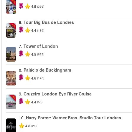
-60%
4.5
(356)
6.
Tour Big Bus de Londres
-40%
4.4
(189)
7.
Tower of London
4.5
(823)
8.
Palácio de Buckingham
4.6
(145)
9.
Cruzeiro London Eye River Cruise
-10%
4.4
(56)
10.
Harry Potter: Warner Bros. Studio Tour Londres
4.8
(28)