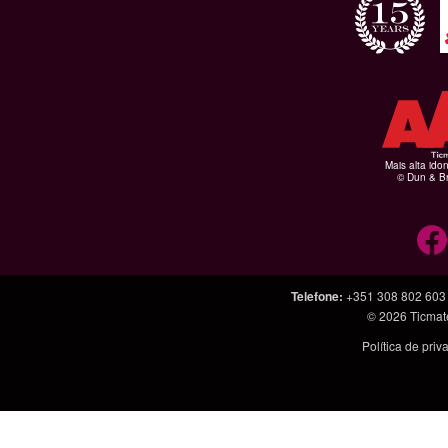
Mais alta ido
© Dun & Br
Telefone
:
+351 308 802 603
© 2026
Ticmat
Política de pri