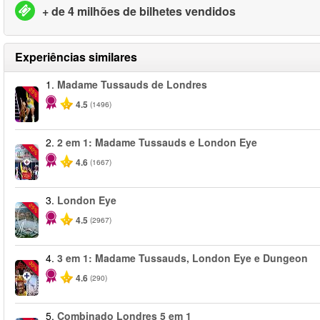
+ de 4 milhões de bilhetes vendidos
Experiências similares
1.
Madame Tussauds de Londres
-25%
4.5
(1496)
2.
2 em 1: Madame Tussauds e London Eye
-40%
4.6
(1667)
3.
London Eye
-25%
4.5
(2967)
4.
3 em 1: Madame Tussauds, London Eye e Dungeon
-30%
4.6
(290)
5.
Combinado Londres 5 em 1