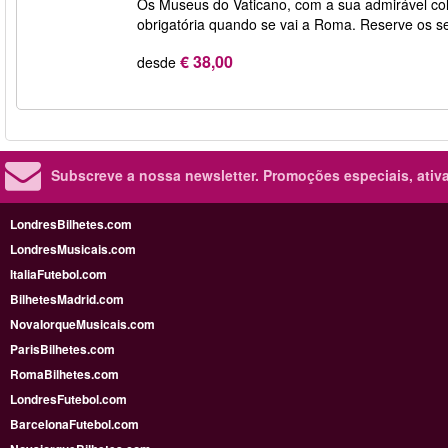
Os Museus do Vaticano, com a sua admirável cole
obrigatória quando se vai a Roma. Reserve os s
€ 38,00
desde
Subscreve a nossa newsletter.
Promoções especiais, ativa
LondresBilhetes.com
LondresMusicais.com
ItaliaFutebol.com
BilhetesMadrid.com
NovaIorqueMusicais.com
ParisBilhetes.com
RomaBilhetes.com
LondresFutebol.com
BarcelonaFutebol.com