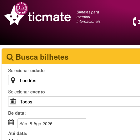
Bilhetes para
eventos
internacionais
Busca bilhetes
Selecionar
cidade
Selecionar
evento
De
data
:
Sáb, 8 Ago 2026
Até
data
: