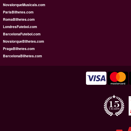
NovaIorqueMusicais.com
ParisBilhetes.com
RomaBilhetes.com
LondresFutebol.com
BarcelonaFutebol.com
NovaiorqueBilhetes.com
PragaBilhetes.com
BarcelonaBilhetes.com