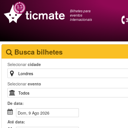
Bilhetes para
eventos
internacionais
Busca bilhetes
Selecionar
cidade
Selecionar
evento
De
data
:
Dom, 9 Ago 2026
Até
data
: