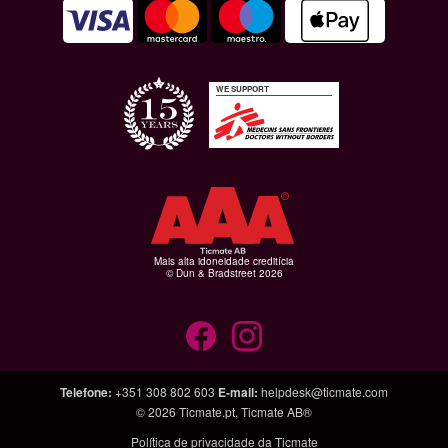
WE SUPPORT
Mais alta idoneidade creditícia
© Dun & Bradstreet 2026
Telefone
:
+351 308 802 603
E-mail
:
helpdesk@ticmate.com
© 2026
Ticmate.pt
,
Ticmate AB®
Política de privacidade da Ticmate