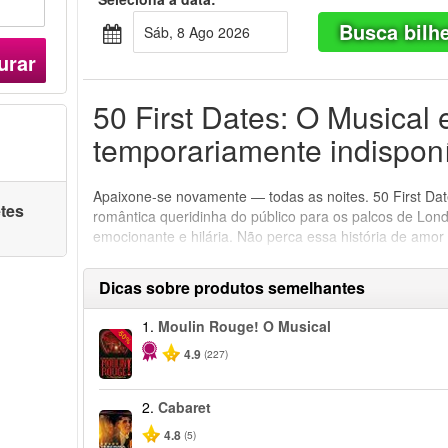
Busca bilh
Sáb, 8 Ago 2026
urar
50 First Dates: O Musical 
temporariamente indisponí
Apaixone-se novamente — todas as noites. 50 First Dat
etes
romântica queridinha do público para os palcos de Lo
emocionante e hilária. Não perca essa história de amor 
Dicas sobre produtos semelhantes
1.
Moulin Rouge! O Musical
-50%
4.9
(227)
2.
Cabaret
4.8
(5)