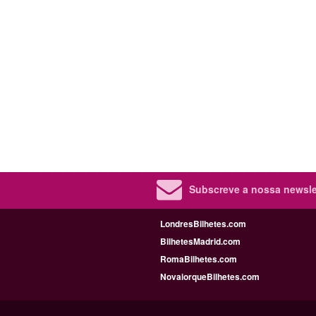
Subscreve a nossa newslet
LondresBilhetes.com
BilhetesMadrid.com
RomaBilhetes.com
NovaiorqueBilhetes.com