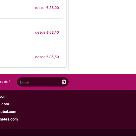
desde
€ 36,00
desde
€ 62,40
desde
€ 85,50
mais!
.com
s.com
tebol.com
lhetes.com