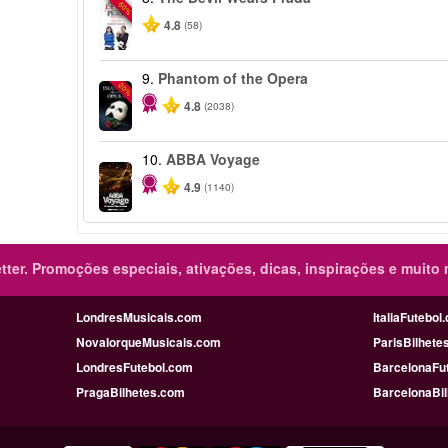
-50%
4.8
(58)
9.
Phantom of the Opera
-20%
4.8
(2038)
10.
ABBA Voyage
4.9
(1140)
ter.
Promoções especiais, ativações, dicas, inspirações e muito 
LondresMusicais.com
ItaliaFutebol
NovaIorqueMusicais.com
ParisBilhete
LondresFutebol.com
BarcelonaFu
PragaBilhetes.com
BarcelonaBi