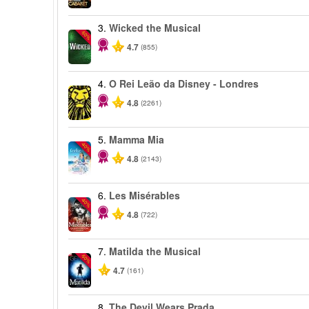
3.
Wicked the Musical
-50%
4.7
(855)
4.
O Rei Leão da Disney - Londres
4.8
(2261)
5.
Mamma Mia
-40%
4.8
(2143)
6.
Les Misérables
-40%
4.8
(722)
7.
Matilda the Musical
-50%
4.7
(161)
8.
The Devil Wears Prada