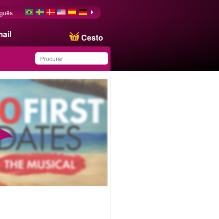
uguês
ail
Cesto
Produto salvo na lista de
favoritos