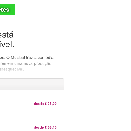
etes
está
vel.
es: O Musical traz a comédia
ndres em uma nova produção
inesquecível.
desde
€ 35,00
desde
€ 68,10