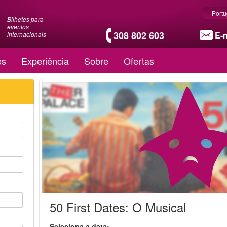
Port
Bilhetes para
eventos
308 802 603
E-m
internacionais
es
Experiência
Sobre
Ofertas
50 First Dates: O Musical
Seleciona a data: