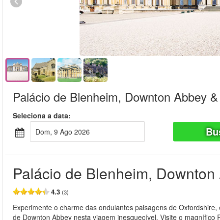
Palácio de Blenheim, Downton Abbey &
Seleciona a data:
Bu
Dom, 9 Ago 2026
Palácio de Blenheim, Downton
4.3
(3)
Experimente o charme das ondulantes paisagens de Oxfordshire,
de Downton Abbey nesta viagem inesquecível. Visite o magnífico Pa