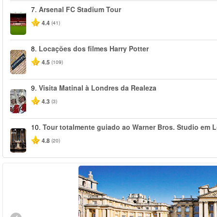
7.
Arsenal FC Stadium Tour
4.4
(41)
8.
Locações dos filmes Harry Potter
4.5
(109)
9.
Visita Matinal à Londres da Realeza
4.3
(3)
10.
Tour totalmente guiado ao Warner Bros. Studio em L
4.8
(20)