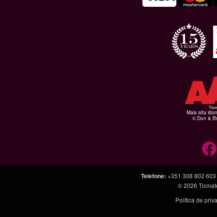
Mais alta ido
© Dun & Br
Telefone
:
+351 308 802 603
© 2026
Ticmat
Política de pri