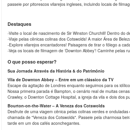
passeie por pitorescos vilarejos ingleses, incluindo locais de film
Destaques
-Visite o local de nascimento de Sir Winston Churchill! Dentro do 
-Viaje pelas cênicas colinas dos Cotswolds! A maior Área de Belez
-Explore vilarejos encantadores! Paisagens de tirar o fôlego a cad
-Veja os locais de filmagem de ‘Downton Abbey’! Caminhe pelas r
O que posso esperar?
Sua Jornada Através da História & do Patrimônio
Vila de Downton Abbey – Entre em um clássico da TV
Escape da agitação de Londres enquanto seguimos para os idílicos 
Nossa primeira parada é Bampton, o cenário real de muitas cenas d
Crawley, o Downton Cottage Hospital, a igreja da vila e dois dos 
Bourton-on-the-Water – A Veneza dos Cotswolds
Desfrute de uma viagem cênica pelas colinas verdes e onduladas 
chamada de "Veneza dos Cotswolds". Passeie pela charmosa beira d
tarde em um dos cafés aconchegantes.