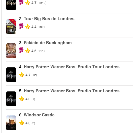
4.7
(1949)
2.
Tour Big Bus de Londres
-40%
4.4
(189)
3.
Palácio de Buckingham
4.6
(144)
4.
Harry Potter: Warner Bros. Studio Tour Londres
4.7
(12)
5.
Harry Potter: Warner Bros. Studio Tour Londres
4.0
(1)
6.
Windsor Castle
4.0
(2)