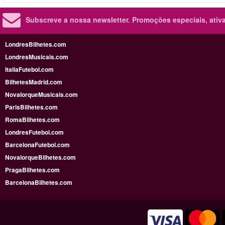
Subscreve a nossa newsletter.
Promoções especiais, ativa
LondresBilhetes.com
LondresMusicais.com
ItaliaFutebol.com
BilhetesMadrid.com
NovaIorqueMusicais.com
ParisBilhetes.com
RomaBilhetes.com
LondresFutebol.com
BarcelonaFutebol.com
NovaiorqueBilhetes.com
PragaBilhetes.com
BarcelonaBilhetes.com