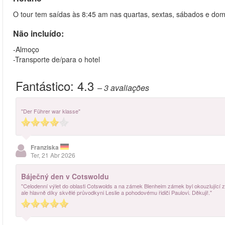
O tour tem saídas às 8:45 am nas quartas, sextas, sábados e dom
Não incluído:
-Almoço
-Transporte de/para o hotel
Fantástico:
4.3
– 3
avaliações
"Der Führer war klasse"
Franziska
Ter, 21 Abr 2026
Báječný den v Cotswoldu
"Celodenní výlet do oblasti Cotswolds a na zámek Blenheim zámek byl okouzlující zá
ale hlavně díky skvělé průvodkyni Leslie a pohodovému řidiči Paulovi. Děkuji!."