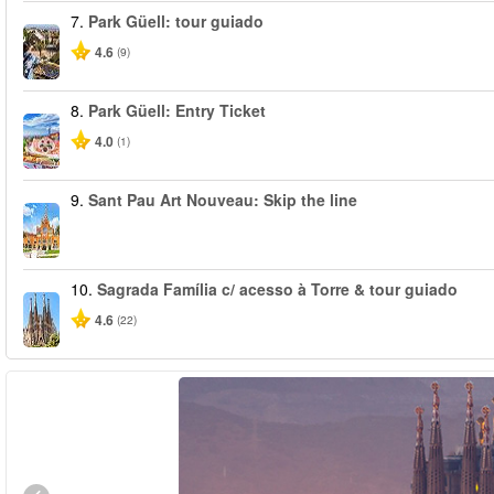
7.
Park Güell: tour guiado
4.6
(9)
8.
Park Güell: Entry Ticket
4.0
(1)
9.
Sant Pau Art Nouveau: Skip the line
10.
Sagrada Família c/ acesso à Torre & tour guiado
4.6
(22)