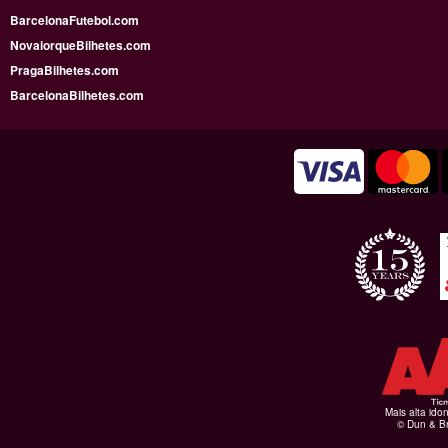
BarcelonaFutebol.com
NovaiorqueBilhetes.com
PragaBilhetes.com
BarcelonaBilhetes.com
Mais alta ido
© Dun & Br