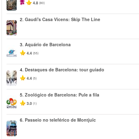
4.8
(80)
2.
Gaudí's Casa Vicens: Skip The Line
3.
Aquário de Barcelona
4.4
(55)
4.
Destaques de Barcelona: tour guiado
4.4
(5)
5.
Zoológico de Barcelona: Pule a fila
3.0
(1)
6.
Passeio no teleférico de Montjuïc