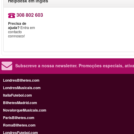
Helpdesk em inglês
308 802 603
Precisa de
ajuda?
Entra em
contacto
connosco!
Subscreve a nossa newsletter.
Promoções especiais, ativa
LondresBilhetes.com
LondresMusicais.com
ItaliaFutebol.com
BilhetesMadrid.com
NovaIorqueMusicais.com
ParisBilhetes.com
RomaBilhetes.com
LondresFutebol.com