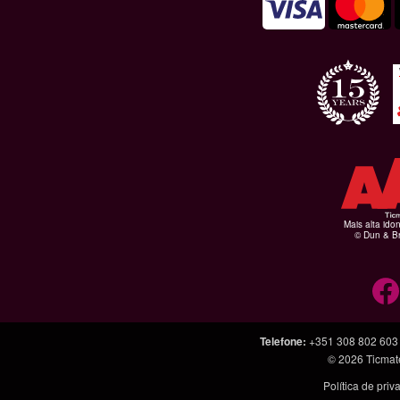
Mais alta ido
© Dun & Br
Telefone
:
+351 308 802 603
© 2026
Ticmat
Política de pri