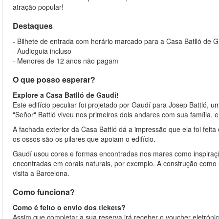
atração popular!
Destaques
- Bilhete de entrada com horário marcado para a Casa Batlló de 
- Audioguia incluso
- Menores de 12 anos não pagam
O que posso esperar?
Explore a Casa Batlló de Gaudí!
Este edifício peculiar foi projetado por Gaudí para Josep Battló, 
"Señor" Battló viveu nos primeiros dois andares com sua família
A fachada exterior da Casa Battló dá a impressão que ela foi feit
os ossos são os pilares que apoiam o edifício.
Gaudí usou cores e formas encontradas nos mares como inspiração 
encontradas em corais naturais, por exemplo. A construção como 
visita a Barcelona.
Como funciona?
Como é feito o envio dos tickets?
Assim que completar a sua reserva irá receber o voucher eletrónic