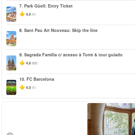
7.
Park Güell: Entry Ticket
4.0
(1)
8.
Sant Pau Art Nouveau: Skip the line
9.
Sagrada Família c/ acesso à Torre & tour guiado
4.6
(22)
10.
FC Barcelona
4.0
(1)