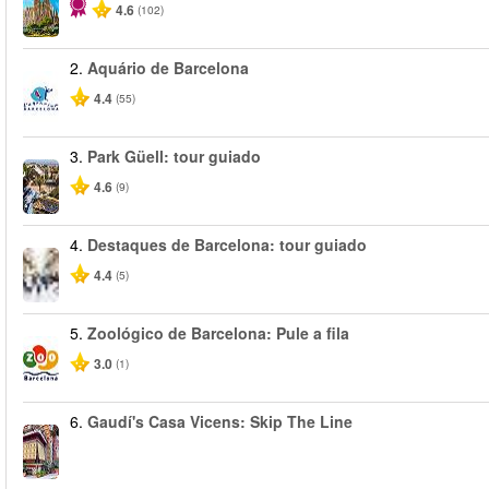
4.6
(102)
2.
Aquário de Barcelona
4.4
(55)
3.
Park Güell: tour guiado
4.6
(9)
4.
Destaques de Barcelona: tour guiado
4.4
(5)
5.
Zoológico de Barcelona: Pule a fila
3.0
(1)
6.
Gaudí's Casa Vicens: Skip The Line