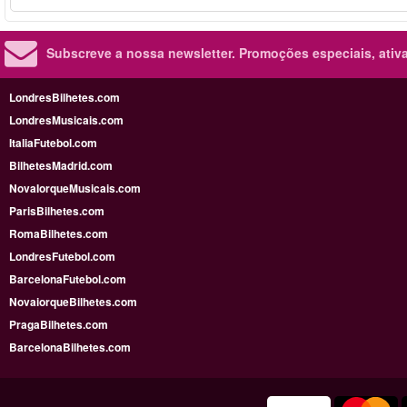
Subscreve a nossa newsletter.
Promoções especiais, ativa
LondresBilhetes.com
LondresMusicais.com
ItaliaFutebol.com
BilhetesMadrid.com
NovaIorqueMusicais.com
ParisBilhetes.com
RomaBilhetes.com
LondresFutebol.com
BarcelonaFutebol.com
NovaiorqueBilhetes.com
PragaBilhetes.com
BarcelonaBilhetes.com