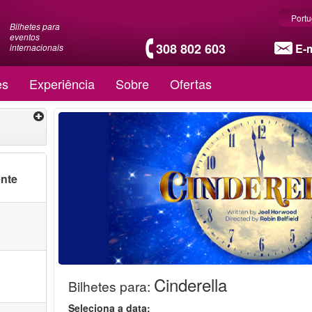
Port
Bilhetes para
eventos
308 802 603
E-m
internacionais
es
Experiência
Sobre
Ofertas
ente
Cinderella
Bilhetes para
:
Seleciona a data: