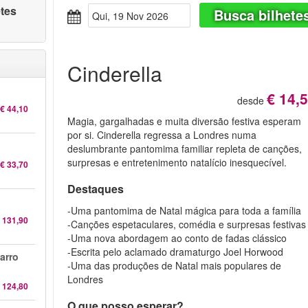
etes
Busca bilhete
Qui, 19 Nov 2026
Cinderella
€ 14,
desde
€ 44,10
Magia, gargalhadas e muita diversão festiva esperam
por si. Cinderella regressa a Londres numa
deslumbrante pantomima familiar repleta de canções,
surpresas e entretenimento natalício inesquecível.
€ 33,70
Destaques
-Uma pantomima de Natal mágica para toda a família
 131,90
-Canções espetaculares, comédia e surpresas festivas
-Uma nova abordagem ao conto de fadas clássico
-Escrita pelo aclamado dramaturgo Joel Horwood
arro
-Uma das produções de Natal mais populares de
Londres
 124,80
O que posso esperar?