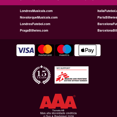
LondresMusicais.com
ItaliaFutebol
NovaIorqueMusicais.com
ParisBilhete
LondresFutebol.com
BarcelonaFu
PragaBilhetes.com
BarcelonaBi
WE SUPPORT
Mais alta idoneidade creditícia
© Dun & Bradstreet 2026