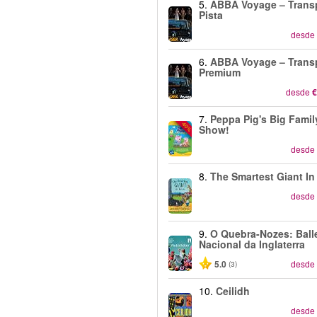
5.
ABBA Voyage – Transp
Pista
desde
6.
ABBA Voyage – Transp
Premium
desde
€
7.
Peppa Pig's Big Famil
-40%
Show!
desde
8.
The Smartest Giant I
desde
9.
O Quebra-Nozes: Ball
Nacional da Inglaterra
5.0
desde
(3)
10.
Ceilidh
desde