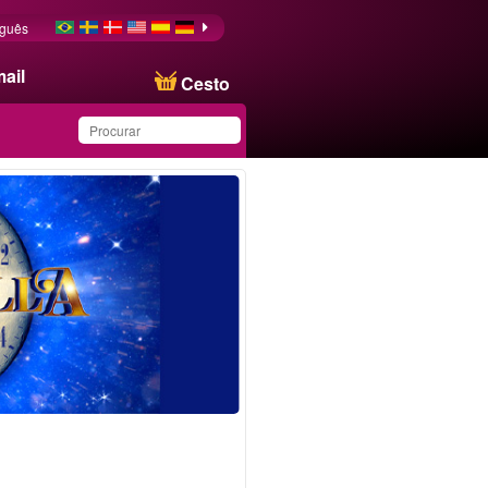
uguês
ail
Cesto
Produto salvo na lista de
favoritos