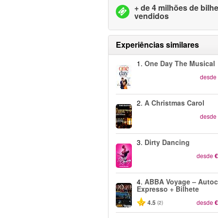
+ de 4 milhões de bilh
vendidos
Experiências similares
1.
One Day The Musical
desde
2.
A Christmas Carol
desde
3.
Dirty Dancing
desde
€
4.
ABBA Voyage – Autoc
Expresso + Bilhete
4.5
desde
€
(2)