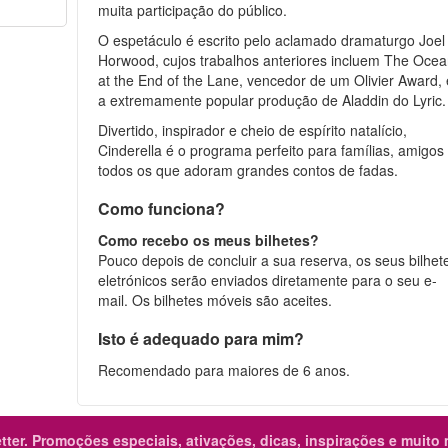
muita participação do público.
O espetáculo é escrito pelo aclamado dramaturgo Joel
Horwood, cujos trabalhos anteriores incluem The Oce
at the End of the Lane, vencedor de um Olivier Award, 
a extremamente popular produção de Aladdin do Lyric.
Divertido, inspirador e cheio de espírito natalício,
Cinderella é o programa perfeito para famílias, amigos
todos os que adoram grandes contos de fadas.
Como funciona?
Como recebo os meus bilhetes?
Pouco depois de concluir a sua reserva, os seus bilhet
eletrónicos serão enviados diretamente para o seu e-
mail. Os bilhetes móveis são aceites.
Isto é adequado para mim?
Recomendado para maiores de 6 anos.
ter.
Promoções especiais, ativações, dicas, inspirações e muito 