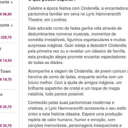
orte +
Celebre a época festiva com Cinderella, a encantadora
pantomima familiar em cena no Lyric Hammersmith
€ 98,90
Theatre, em Londres.
orte +
Este adorado conto de fadas ganha vida através de
deslumbrantes números musicais, momentos de
 228,70
comédia irresistíveis, figurinos espetaculares e muitas
surpresas mágicas. Quer esteja a descobrir Cinderella
y
pela primeira vez ou a revisitar um clássico de família,
esta produção alegre promete encantar espectadores
€ 14,50
de todas as idades.
Acompanhe a viagem de Cinderella, de jovem comum 
n Town
heroína de conto de fadas, enquanto sonha com um
€ 18,70
futuro melhor. Com a ajuda de amigos mágicos, um
brilhante sapatinho de cristal e um toque de magia
natalícia, tudo parece possível.
et
Conhecido pelas suas pantomimas modernas e
€ 35,70
criativas, o Lyric Hammersmith acrescenta o seu estilo
único a esta história clássica. Espere uma produção
repleta de calor humano, humor e emoção, com
canções memoráveis, personagens inesquecíveis e
€ 35,70