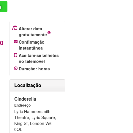
s
Alterar data
gratuitamente
50
Confirmação
instantânea
Aceitam-se bilhetes
no telemóvel
Duração
:
horas
Localização
Cinderella
Endereço
Lyric Hammersmith
Theatre, Lyric Square,
King St, London W6
0QL