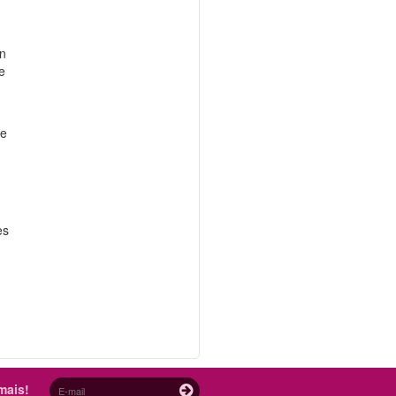
an
e
 e
es
mais!