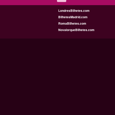
LondresBilhetes.com
BilhetesMadrid.com
RomaBilhetes.com
NovaiorqueBilhetes.com