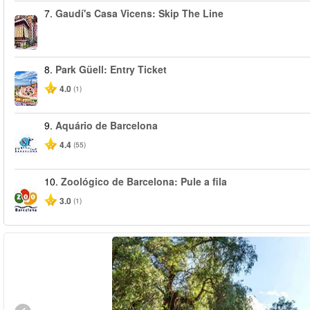
7.
Gaudí's Casa Vicens: Skip The Line
8.
Park Güell: Entry Ticket
4.0
(1)
9.
Aquário de Barcelona
4.4
(55)
10.
Zoológico de Barcelona: Pule a fila
3.0
(1)