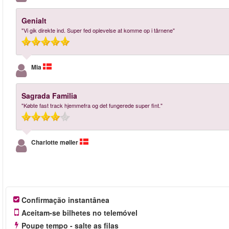
Genialt
"Vi gik direkte ind. Super fed oplevelse at komme op i tårnene"
Mia
Sagrada Familia
"Købte fast track hjemmefra og det fungerede super fint."
Charlotte møller
Confirmação instantânea
Aceitam-se bilhetes no telemóvel
Poupe tempo - salte as filas