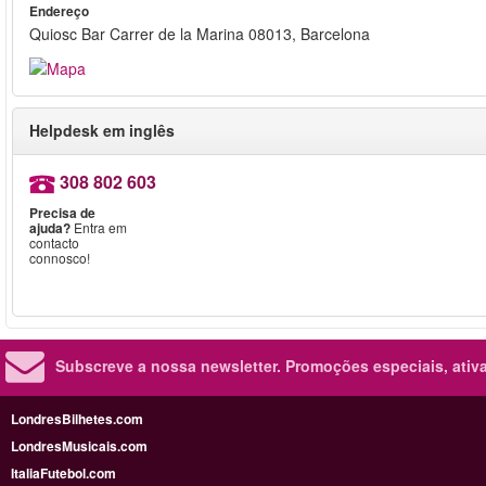
Endereço
Quiosc Bar Carrer de la Marina 08013, Barcelona
Helpdesk em inglês
308 802 603
Precisa de
ajuda?
Entra em
contacto
connosco!
Subscreve a nossa newsletter.
Promoções especiais, ativa
LondresBilhetes.com
LondresMusicais.com
ItaliaFutebol.com