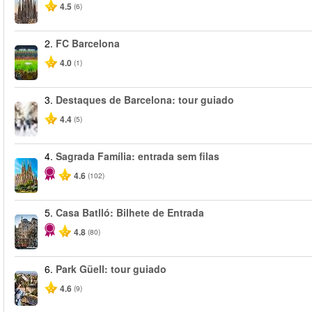
4.5
(6)
2.
FC Barcelona
4.0
(1)
3.
Destaques de Barcelona: tour guiado
4.4
(5)
4.
Sagrada Família: entrada sem filas
4.6
(102)
5.
Casa Batlló: Bilhete de Entrada
4.8
(80)
6.
Park Güell: tour guiado
4.6
(9)