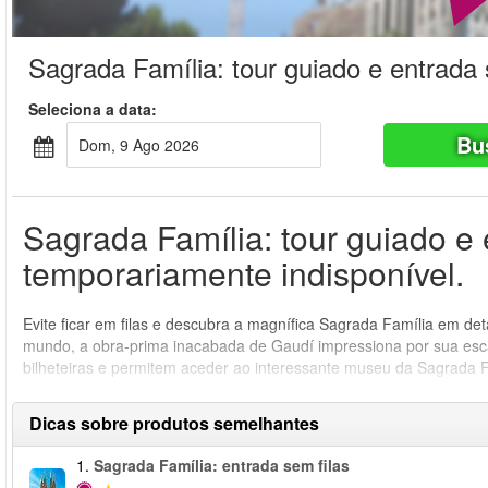
Sagrada Família: tour guiado e entrada 
Seleciona a data:
Bu
Dom, 9 Ago 2026
Sagrada Família: tour guiado e 
temporariamente indisponível.
Evite ficar em filas e descubra a magnífica Sagrada Família em de
mundo, a obra-prima inacabada de Gaudí impressiona por sua escal
bilheteiras e permitem aceder ao interessante museu da Sagrada F
Dicas sobre produtos semelhantes
1.
Sagrada Família: entrada sem filas