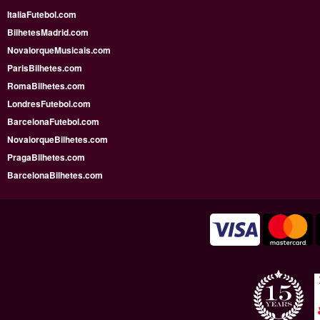
ItaliaFutebol.com
BilhetesMadrid.com
NovaIorqueMusicais.com
ParisBilhetes.com
RomaBilhetes.com
LondresFutebol.com
BarcelonaFutebol.com
NovaiorqueBilhetes.com
PragaBilhetes.com
BarcelonaBilhetes.com