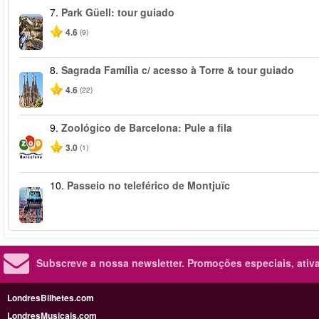
7.
Park Güell: tour guiado
4.6
(9)
8.
Sagrada Família c/ acesso à Torre & tour guiado
4.6
(22)
9.
Zoológico de Barcelona: Pule a fila
3.0
(1)
10.
Passeio no teleférico de Montjuïc
Subscreve a nossa newsletter.
Promoções especiais, ativa
LondresBilhetes.com
LondresMusicais.com