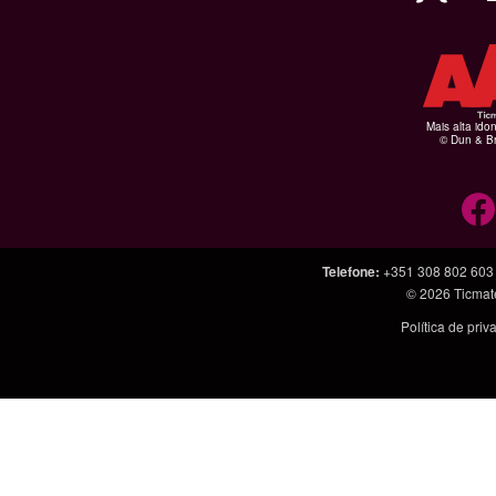
Mais alta ido
© Dun & Br
Telefone
:
+351 308 802 603
© 2026
Ticmat
Política de pri