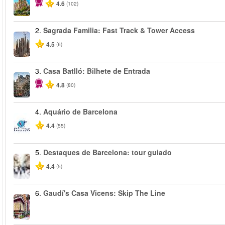
4.6
(102)
2.
Sagrada Familia: Fast Track & Tower Access
4.5
(6)
3.
Casa Batlló: Bilhete de Entrada
4.8
(80)
4.
Aquário de Barcelona
4.4
(55)
5.
Destaques de Barcelona: tour guiado
4.4
(5)
6.
Gaudí's Casa Vicens: Skip The Line