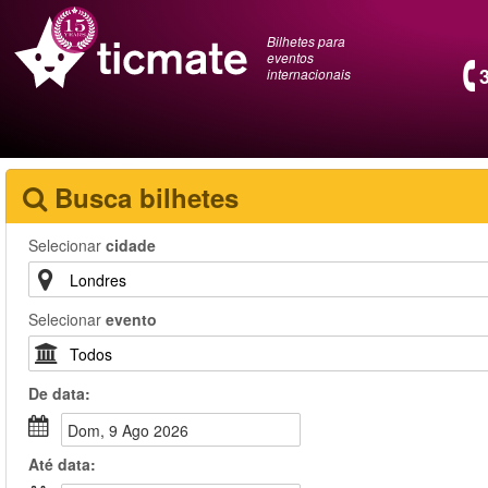
Bilhetes para
eventos
internacionais
Busca bilhetes
Selecionar
cidade
Selecionar
evento
De
data
:
Dom, 9 Ago 2026
Até
data
: