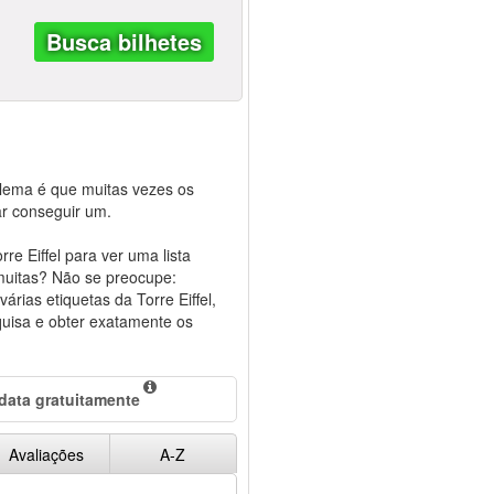
Busca bilhetes
oblema é que muitas vezes os
ar conseguir um.
re Eiffel para ver uma lista
muitas? Não se preocupe:
árias etiquetas da Torre Eiffel,
quisa e obter exatamente os
 data gratuitamente
Avaliações
A-Z