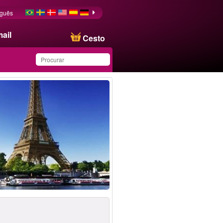
uguês
ail
Cesto
Produto salvo na lista de
favoritos