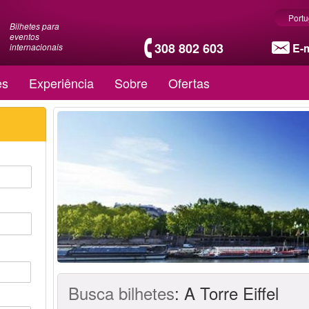
Port
Bilhetes para
eventos
308 802 603
E-m
internacionais
es
Experiência
Sobre
Ofertas
Busca bilhetes
:
A Torre Eiffel