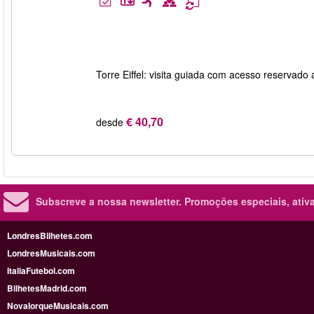
Torre Eiffel: visita guiada com acesso reservado a
€ 40,70
desde
Subscreve a nossa newsletter.
Promoções especiais, ativa
LondresBilhetes.com
LondresMusicais.com
ItaliaFutebol.com
BilhetesMadrid.com
NovaIorqueMusicais.com