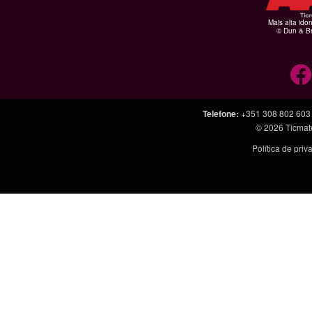
Mais alta ido
© Dun & Br
Telefone
:
+351 308 802 603
© 2026
Ticmat
Política de pri