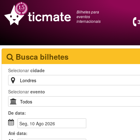
Bilhetes para
eventos
internacionais
Busca bilhetes
Selecionar
cidade
Selecionar
evento
De
data
:
Seg, 10 Ago 2026
Até
data
: